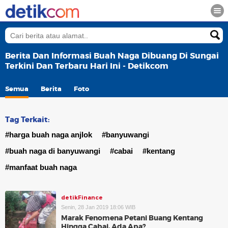
Berita Dan Informasi Buah Naga Dibuang Di Sungai
Terkini Dan Terbaru Hari Ini - Detikcom
Semua
Berita
Foto
Tag Terkait:
#harga buah naga anjlok
#banyuwangi
#buah naga di banyuwangi
#cabai
#kentang
#manfaat buah naga
detikFinance
Senin, 28 Jan 2019 18:06 WIB
Marak Fenomena Petani Buang Kentang
Hingga Cabai, Ada Apa?