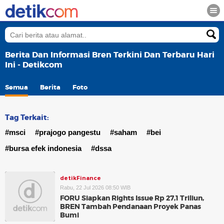
Berita Dan Informasi Bren Terkini Dan Terbaru Hari
Ini - Detikcom
Semua
Berita
Foto
Tag Terkait:
#msci
#prajogo pangestu
#saham
#bei
#bursa efek indonesia
#dssa
detikFinance
Rabu, 22 Jul 2026 08:50 WIB
FORU Siapkan Rights Issue Rp 27,1 Triliun,
BREN Tambah Pendanaan Proyek Panas
Bumi