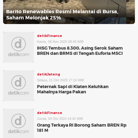
Barito Renewables Resmi Melantai di Bursa,
Saham Melonjak 25%
detikFinance
Kamis, 06 Nov 2025 08:45 WIB
IHSG Tembus 8.300, Asing Serok Saham
BREN dan BRMS di Tengah Euforia MSCI
detikJateng
Selasa, 21 Okt 2025 17:16 WIB
Peternak Sapi di Klaten Keluhkan
Mahalnya Harga Pakan
detikFinance
Jumat, 04 Okt 2024 14:42 WIB
Orang Terkaya RI Borong Saham BREN Rp
181 M