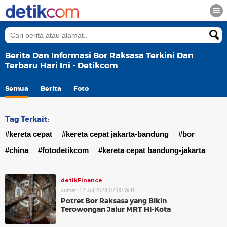
Berita Dan Informasi Bor Raksasa Terkini Dan
Terbaru Hari Ini - Detikcom
Semua
Berita
Foto
Tag Terkait:
#kereta cepat
#kereta cepat jakarta-bandung
#bor
#china
#fotodetikcom
#kereta cepat bandung-jakarta
detikFinance
Jumat, 12 Jul 2024 07:00 WIB
Potret Bor Raksasa yang Bikin
Terowongan Jalur MRT HI-Kota