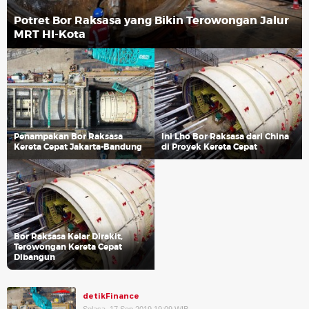
Potret Bor Raksasa yang Bikin Terowongan Jalur
MRT HI-Kota
Penampakan Bor Raksasa
Ini Lho Bor Raksasa dari China
Kereta Cepat Jakarta-Bandung
di Proyek Kereta Cepat
Bor Raksasa Kelar Dirakit,
Terowongan Kereta Cepat
Dibangun
detikFinance