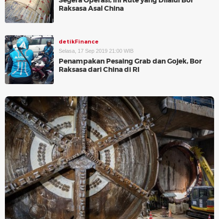
Segera Operasi, Ini Rute yang Dilalui Bor
Raksasa Asal China
detikFinance
Selasa, 17 Sep 2019 21:00 WIB
Penampakan Pesaing Grab dan Gojek, Bor
Raksasa dari China di RI