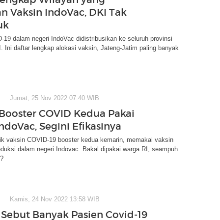
n Vaksin IndoVac, DKI Tak
uk
19 dalam negeri IndoVac didistribusikan ke seluruh provinsi
I. Ini daftar lengkap alokasi vaksin, Jateng-Jatim paling banyak
Jumat, 25 Nov 2022 07:40 WIB
Booster COVID Kedua Pakai
ndoVac, Segini Efikasinya
tik vaksin COVID-19 booster kedua kemarin, memakai vaksin
duksi dalam negeri Indovac. Bakal dipakai warga RI, seampuh
i?
Kamis, 24 Nov 2022 13:58 WIB
Sebut Banyak Pasien Covid-19