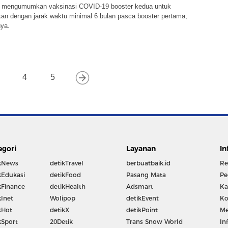
 mengumumkan vaksinasi COVID-19 booster kedua untuk
ikan dengan jarak waktu minimal 6 bulan pasca booster pertama,
nya.
4
5
egori
Layanan
In
kNews
detikTravel
berbuatbaik.id
Re
kEdukasi
detikFood
Pasang Mata
Pe
kFinance
detikHealth
Adsmart
Ka
kInet
Wolipop
detikEvent
Ko
kHot
detikX
detikPoint
Me
kSport
20Detik
Trans Snow World
In