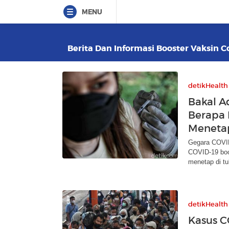
MENU
Berita Dan Informasi Booster Vaksin Co
detikHealth
Bakal A
Berapa 
Menetap
Gegara COVID
COVID-19 boos
menetap di t
detikHealth
Kasus C