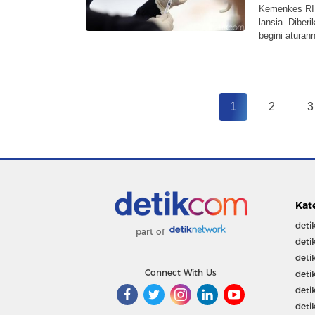
Kemenkes RI
lansia. Diber
begini aturan
1
2
3
Kat
deti
part of
deti
deti
Connect With Us
deti
deti
deti