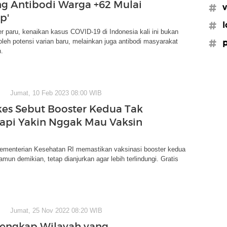
g Antibodi Warga +62 Mulai
#v
p'
#l
r paru, kenaikan kasus COVID-19 di Indonesia kali ini bukan
oleh potensi varian baru, melainkan juga antibodi masyarakat
#p
.
Jumat, 10 Feb 2023 08:00 WIB
s Sebut Booster Kedua Tak
Tapi Yakin Nggak Mau Vaksin
Kementerian Kesehatan RI memastikan vaksinasi booster kedua
amun demikian, tetap dianjurkan agar lebih terlindungi. Gratis
Jumat, 25 Nov 2022 08:20 WIB
Lengkap Wilayah yang