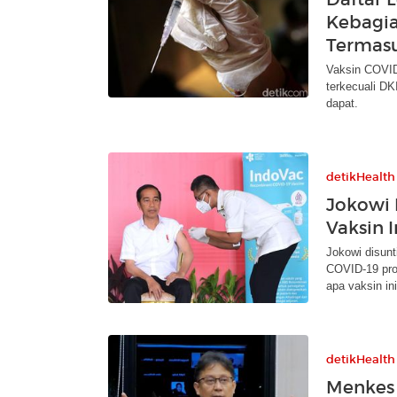
Kebagia
Termas
Vaksin COVID-
terkecuali DK
dapat.
detikHealth
Jokowi 
Vaksin I
Jokowi disun
COVID-19 pro
apa vaksin in
detikHealth
Menkes 