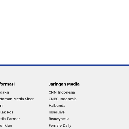
formasi
Jaringan Media
daksi
CNN Indonesia
doman Media Siber
CNBC Indonesia
rir
Haibunda
tak Pos
Insertlive
dia Partner
Beautynesia
fo Iklan
Female Daily