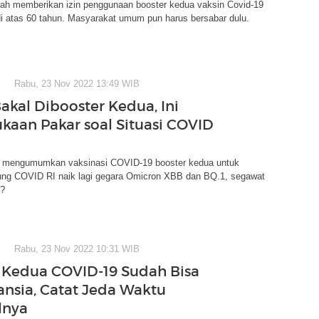
ah memberikan izin penggunaan booster kedua vaksin Covid-19
di atas 60 tahun. Masyarakat umum pun harus bersabar dulu.
Rabu, 23 Nov 2022 13:49 WIB
Bakal Dibooster Kedua, Ini
kaan Pakar soal Situasi COVID
 mengumumkan vaksinasi COVID-19 booster kedua untuk
gung COVID RI naik lagi gegara Omicron XBB dan BQ.1, segawat
I?
Rabu, 23 Nov 2022 10:31 WIB
 Kedua COVID-19 Sudah Bisa
ansia, Catat Jeda Waktu
lnya