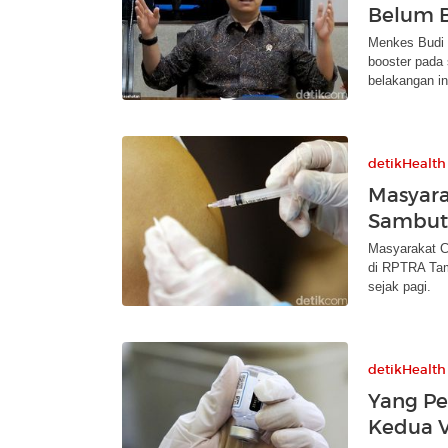
Belum B
Menkes Budi 
booster pada
belakangan in
detikHealth
Masyara
Sambut 
Masyarakat C
di RPTRA Tama
sejak pagi.
detikHealth
Yang Pe
Kedua V