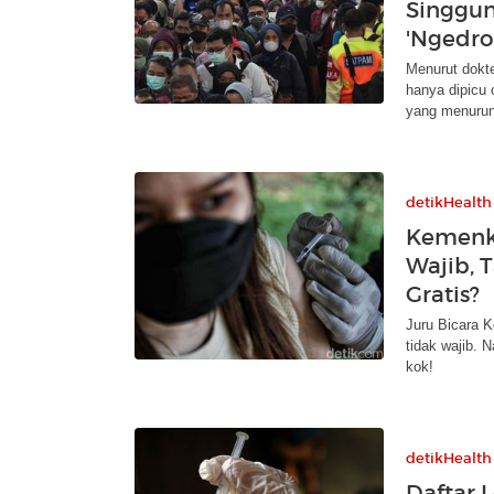
Singgun
'Ngedro
Menurut dokte
hanya dipicu 
yang menurun
detikHealth
Kemenke
Wajib, 
Gratis?
Juru Bicara 
tidak wajib. N
kok!
detikHealth
Daftar 