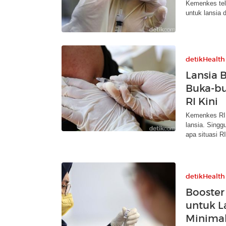
Kemenkes tel
untuk lansia 
detikHealth
Lansia 
Buka-bu
RI Kini
Kemenkes RI
lansia. Sing
apa situasi R
detikHealth
Booster
untuk L
Minima