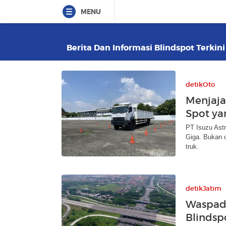
MENU
Berita Dan Informasi Blindspot Terkini
detikOto
Menjajal
Spot ya
PT Isuzu Astr
Giga. Bukan c
truk.
detikJatim
Waspada
Blindsp