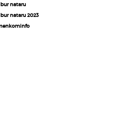
ibur nataru
ibur nataru 2023
menkominfo