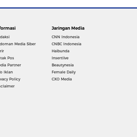
formasi
Jaringan Media
daksi
CNN Indonesia
doman Media Siber
CNBC Indonesia
rir
Haibunda
tak Pos
Insertlive
dia Partner
Beautynesia
fo Iklan
Female Daily
ivacy Policy
CXO Media
sclaimer