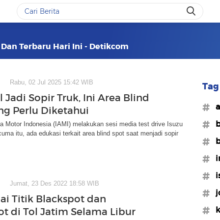
 Dan Terbaru Hari Ini - Detikcom
Rabu, 02 Jul 2025 15:42 WIB
Tag 
 Jadi Sopir Truk, Ini Area Blind
#a
ng Perlu Diketahui
#b
a Motor Indonesia (IAMI) melakukan sesi media test drive Isuzu
uma itu, ada edukasi terkait area blind spot saat menjadi sopir
#b
#i
#i
Jumat, 23 Des 2022 18:58 WIB
#j
i Titik Blackspot dan
#k
ot di Tol Jatim Selama Libur