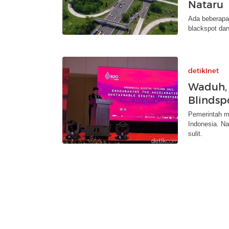
Nataru
Ada beberapa 
blackspot dan
detikInet
Waduh, 
Blindsp
Pemerintah ma
Indonesia. Na
sulit.