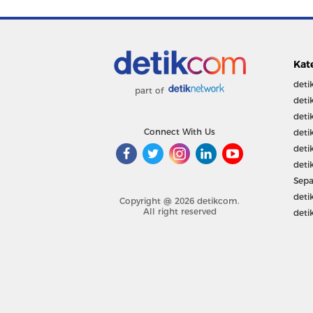
Kat
deti
part of
deti
deti
Connect With Us
deti
deti
deti
Sepa
deti
Copyright @ 2026 detikcom.
All right reserved
deti