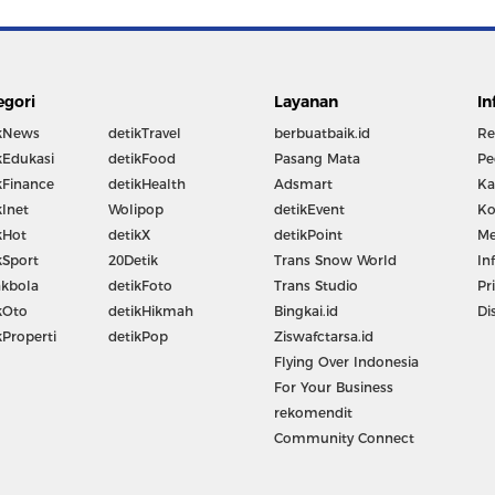
egori
Layanan
In
kNews
detikTravel
berbuatbaik.id
Re
kEdukasi
detikFood
Pasang Mata
Pe
kFinance
detikHealth
Adsmart
Ka
kInet
Wolipop
detikEvent
Ko
kHot
detikX
detikPoint
Me
kSport
20Detik
Trans Snow World
In
kbola
detikFoto
Trans Studio
Pr
kOto
detikHikmah
Bingkai.id
Di
kProperti
detikPop
Ziswafctarsa.id
Flying Over Indonesia
For Your Business
rekomendit
Community Connect