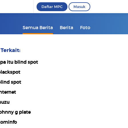
Daftar MPC
Masuk
Semua Berita
Berita
Foto
Terkait:
pa itu blind spot
lackspot
lind spot
nternet
suzu
ohnny g plate
ominfo