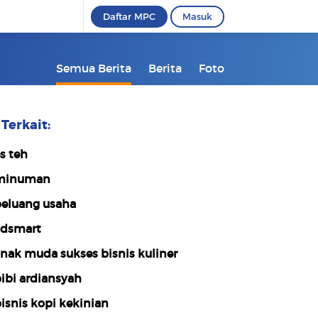
Daftar MPC
Masuk
Semua Berita
Berita
Foto
Terkait:
s teh
minuman
eluang usaha
dsmart
nak muda sukses bisnis kuliner
ibi ardiansyah
isnis kopi kekinian