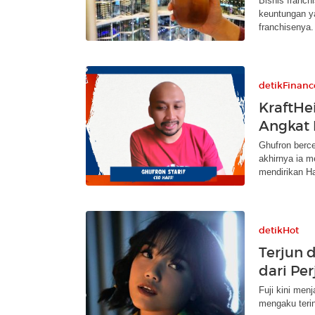
Bisnis franch
keuntungan y
franchisenya.
detikFinanc
KraftHe
Angkat 
Ghufron berce
akhirnya ia 
mendirikan H
detikHot
Terjun d
dari Pe
Fuji kini men
mengaku terin