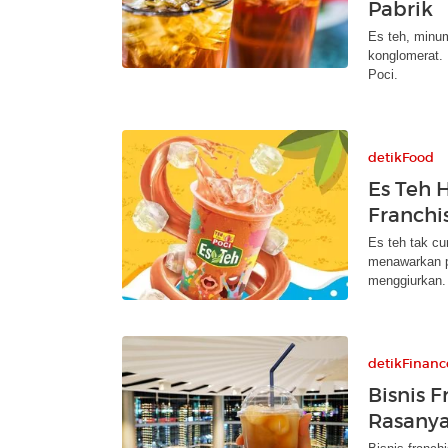
Pabrik
Es teh, minu
konglomerat.
Poci.
detikFood
Es Teh H
Franchis
Es teh tak cu
menawarkan p
menggiurkan.
detikFinanc
Bisnis 
Rasanya