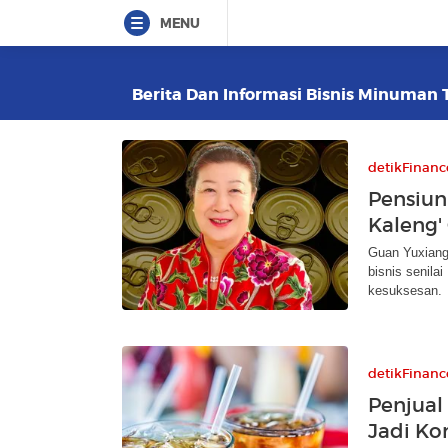
MENU
Berita Dan Informasi Bisnis Minuman T
detikFinanc
Pensiun
Kaleng'
Guan Yuxiang
bisnis senila
kesuksesan.
detikFinanc
Penjual 
Jadi Ko