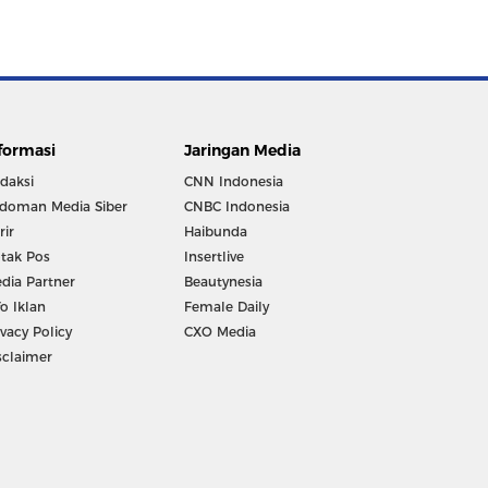
formasi
Jaringan Media
daksi
CNN Indonesia
doman Media Siber
CNBC Indonesia
rir
Haibunda
tak Pos
Insertlive
dia Partner
Beautynesia
fo Iklan
Female Daily
ivacy Policy
CXO Media
sclaimer