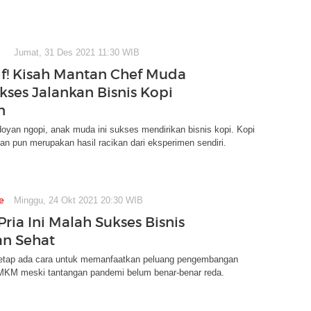
Jumat, 31 Des 2021 11:30 WIB
tif! Kisah Mantan Chef Muda
kses Jalankan Bisnis Kopi
n
doyan ngopi, anak muda ini sukses mendirikan bisnis kopi. Kopi
an pun merupakan hasil racikan dari eksperimen sendiri.
e
Minggu, 24 Okt 2021 20:30 WIB
Pria Ini Malah Sukses Bisnis
n Sehat
etap ada cara untuk memanfaatkan peluang pengembangan
UMKM meski tantangan pandemi belum benar-benar reda.