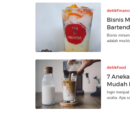
detikFinanc
Bisnis 
Bartend
Bisnis minum
adalah mockta
detikFood
7 Aneka
Mudah 
Ingin menjua
usaha. Apa s