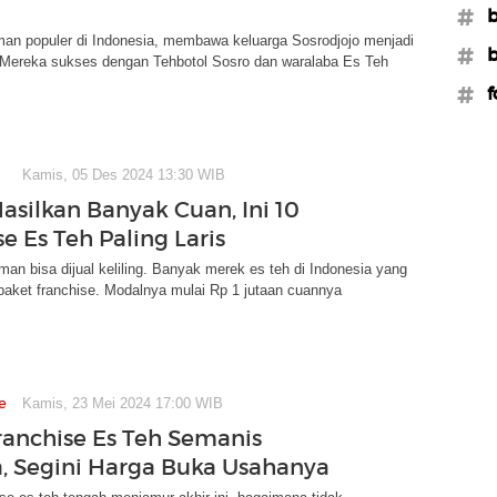
#b
man populer di Indonesia, membawa keluarga Sosrodjojo menjadi
#b
 Mereka sukses dengan Tehbotol Sosro dan waralaba Es Teh
#f
Kamis, 05 Des 2024 13:30 WIB
asilkan Banyak Cuan, Ini 10
e Es Teh Paling Laris
man bisa dijual keliling. Banyak merek es teh di Indonesia yang
aket franchise. Modalnya mulai Rp 1 jutaan cuannya
e
Kamis, 23 Mei 2024 17:00 WIB
Franchise Es Teh Semanis
, Segini Harga Buka Usahanya