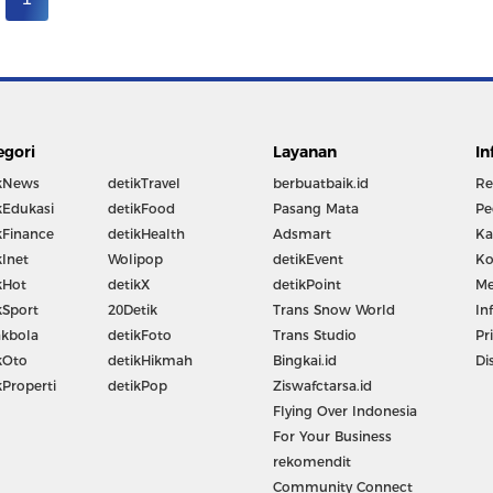
egori
Layanan
In
kNews
detikTravel
berbuatbaik.id
Re
kEdukasi
detikFood
Pasang Mata
Pe
kFinance
detikHealth
Adsmart
Ka
kInet
Wolipop
detikEvent
Ko
kHot
detikX
detikPoint
Me
kSport
20Detik
Trans Snow World
In
kbola
detikFoto
Trans Studio
Pr
kOto
detikHikmah
Bingkai.id
Di
kProperti
detikPop
Ziswafctarsa.id
Flying Over Indonesia
For Your Business
rekomendit
Community Connect