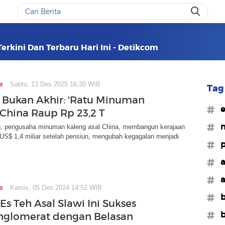
erkini Dan Terbaru Hari Ini - Detikcom
e
Sabtu, 13 Des 2025 16:30 WIB
Tag 
 Bukan Akhir: 'Ratu Minuman
#e
 China Raup Rp 23,2 T
#
, pengusaha minuman kaleng asal China, membangun kerajaan
i US$ 1,4 miliar setelah pensiun, mengubah kegagalan menjadi
#p
#a
#a
e
Kamis, 05 Des 2024 14:51 WIB
#b
Es Teh Asal Slawi Ini Sukses
#b
nglomerat dengan Belasan