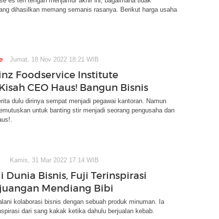
ise es teh tengah menjamur akhir ini, bagaimana tidak
ang dihasilkan memang semanis rasanya. Berikut harga usaha
e
Jumat, 18 Nov 2022 18:21 WIB
inz Foodservice Institute
Kisah CEO Haus! Bangun Bisnis
rita dulu dirinya sempat menjadi pegawai kantoran. Namun
memutuskan untuk banting stir menjadi seorang pengusaha dan
aus!.
Kamis, 31 Mar 2022 17:14 WIB
i Dunia Bisnis, Fuji Terinspirasi
rjuangan Mendiang Bibi
jalani kolaborasi bisnis dengan sebuah produk minuman. Ia
spirasi dari sang kakak ketika dahulu berjualan kebab.