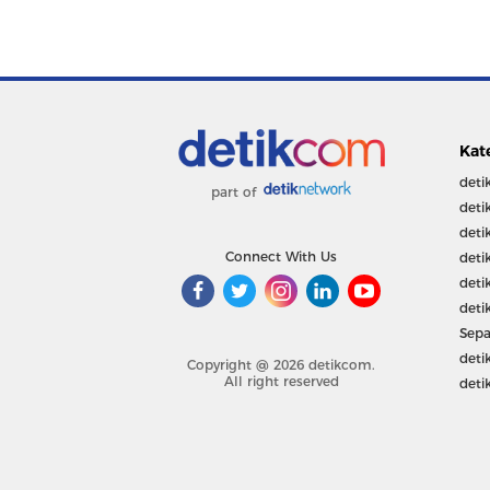
Kat
deti
part of
deti
deti
Connect With Us
deti
deti
deti
Sepa
deti
Copyright @ 2026 detikcom.
All right reserved
deti