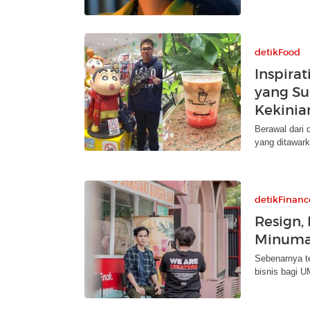
detikFood
Inspira
yang Su
Kekinia
Berawal dari 
yang ditawark
detikFinanc
Resign, 
Minuma
Sebenarnya t
bisnis bagi 