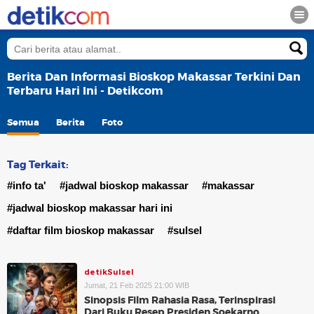
Berita Dan Informasi Bioskop Makassar Terkini Dan
Terbaru Hari Ini - Detikcom
Semua
Berita
Foto
Tag Terkait:
#info ta'
#jadwal bioskop makassar
#makassar
#jadwal bioskop makassar hari ini
#daftar film bioskop makassar
#sulsel
detikSulsel
Jumat, 21 Feb 2025 21:00 WIB
Sinopsis Film Rahasia Rasa, Terinspirasi
Dari Buku Resep Presiden Soekarno