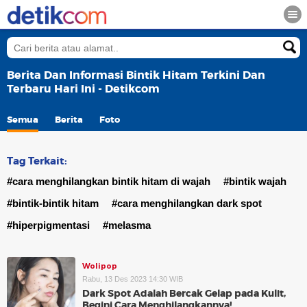
Berita Dan Informasi Bintik Hitam Terkini Dan
Terbaru Hari Ini - Detikcom
Semua
Berita
Foto
Tag Terkait:
#cara menghilangkan bintik hitam di wajah
#bintik wajah
#bintik-bintik hitam
#cara menghilangkan dark spot
#hiperpigmentasi
#melasma
Wolipop
Rabu, 13 Des 2023 14:30 WIB
Dark Spot Adalah Bercak Gelap pada Kulit,
Begini Cara Menghilangkannya!