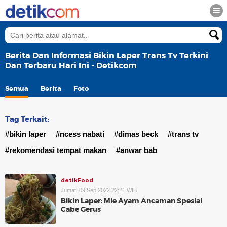
Berita Dan Informasi Bikin Laper Trans Tv Terkini
Dan Terbaru Hari Ini - Detikcom
Semua
Berita
Foto
Tag Terkait:
#bikin laper
#ncess nabati
#dimas beck
#trans tv
#rekomendasi tempat makan
#anwar bab
detikFood
Jumat, 09 Sep 2022 22:21 WIB
Bikin Laper: Mie Ayam Ancaman Spesial
Cabe Gerus