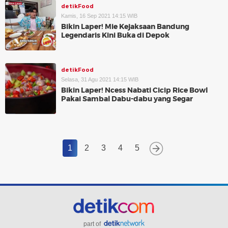
detikFood
Kamis, 16 Sep 2021 14:15 WIB
Bikin Laper! Mie Kejaksaan Bandung
Legendaris Kini Buka di Depok
detikFood
Selasa, 31 Agu 2021 14:15 WIB
Bikin Laper! Ncess Nabati Cicip Rice Bowl
Pakai Sambal Dabu-dabu yang Segar
1
2
3
4
5
part of