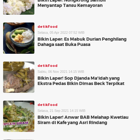
Bikin Laper: Nongkrong Sambil
Menyantap Tansu Kemayoran
detikFood
Selasa, 05 Apr 2022 07:52 WIB
Bikin Laper: Es Mabuk Durian Penghilang
Dahaga saat Buka Puasa
detikFood
Sabtu, 06 Nov 2021 14:15 WIB
Bikin Laper! Sop Djanda Ma'idah yang
Ekstra Pedas Bikin Dimas Beck Terpikat
detikFood
Selasa, 21 Sep 2021 14:15 WIB
Bikin Laper! Anwar BAB Melahap Kwetiau
Siram di Kafe yang Asri Rindang