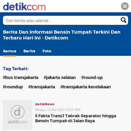
Berita Dan Informasi Bensin Tumpah Terkini Dan
Terbaru Hari Ini - Detikcom
Semua
Berita
Foto
Tag Terkait:
#bus transjakarta
#jakarta selatan
#round-up
#roundup
#transjakarta
#transjakarta kecelakaan
detikNews
Minggu, 13 Mar 2022 23:05 WIB
5 Fakta TransJ Tabrak Separator hingga
Bensin Tumpah di Jalan Raya