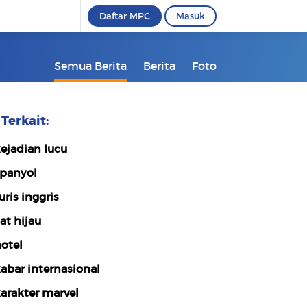
Daftar MPC
Masuk
Semua Berita
Berita
Foto
Terkait:
ejadian lucu
panyol
uris inggris
at hijau
otel
abar internasional
arakter marvel