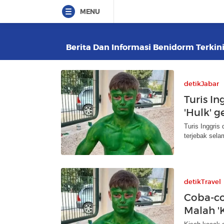
MENU
Berita Dan Informasi Benidorm Terkini
detikJabar
Turis In
'Hulk' 
Turis Inggris
terjebak sela
detikTravel
Coba-cob
Malah '