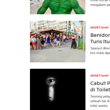
Kisah kocak d
mengalami per
detikTravel
Benidor
Turis It
Spanyol dikena
kini mulai di
detikTravel
Cabul! 
di Toile
Seorang pelay
sebuah bar d
toilet wanita.