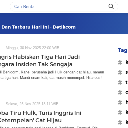
 Dan Terbaru Hari Ini - Detikcom
Minggu, 30 Nov 2025 22:00 WIB
Tag 
ggris Habiskan Tiga Hari Jadi
#k
gegara Insiden Tak Sengaja
#s
 di Benidorm, Kane, berusaha jadi Hulk dengan cat hijau, namun
ma tiga hari. Mandi enam kali, cat masih menempel. Hilarious!
#t
#c
#h
Selasa, 25 Nov 2025 13:11 WIB
#k
a Tiru Hulk, Turis Inggris Ini
Ketempelan' Cat Hijau
#k