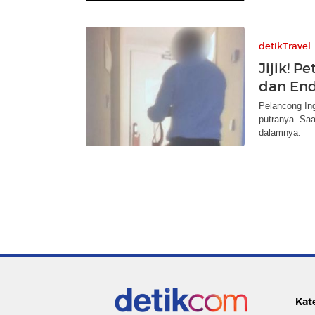
detikTravel
Jijik! 
dan En
Pelancong In
putranya. Saa
dalamnya.
Kat