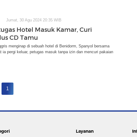
Jumat, 30 Agu 2024 20:35 WIB
Petugas Hotel Masuk Kamar, Curi
dus CD Tamu
ggris menginap di sebuah hotel di Benidorm, Spanyol bersama
t ia pergi keluar, petugas masuk tanpa izin dan mencuri pakaian
1
egori
Layanan
In