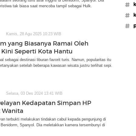
ialami seorang turis asal Inggris di Benidorm, Spanyol. Dia
#k
istiwa tak biasa saat mencoba tampil sebagai Hulk.
#k
#p
Kamis, 28 Agu 2025 10:23 WIB
m yang Biasanya Ramai Oleh
u Kini Seperti Kota Hantu
l sebagai destinasi liburan favorit turis. Namun, popularitas itu
pertanyakan setelah beberapa kawasan wisata justru terlihat sepi.
Selasa, 03 Des 2024 13:41 WIB
Pelayan Kedapatan Simpan HP
t Wanita
an terbukti melakukan tindakan cabul kepada pengunjung di
i Benidorm, Spanyol. Dia meletakkan kamera tersembunyi di