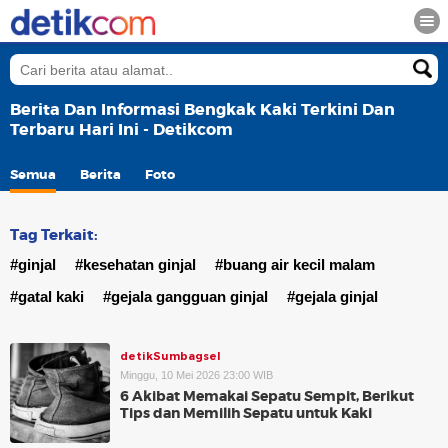
Berita Dan Informasi Bengkak Kaki Terkini Dan
Terbaru Hari Ini - Detikcom
Semua
Berita
Foto
Tag Terkait:
#ginjal
#kesehatan ginjal
#buang air kecil malam
#gatal kaki
#gejala gangguan ginjal
#gejala ginjal
detikSumbagsel
Minggu, 10 Mei 2026 23:00 WIB
6 Akibat Memakai Sepatu Sempit, Berikut
Tips dan Memilih Sepatu untuk Kaki