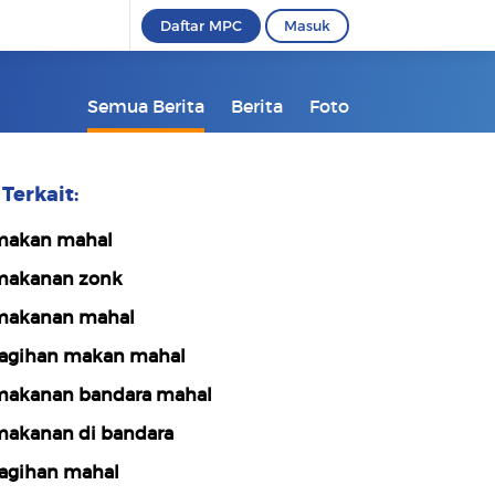
Daftar MPC
Masuk
Semua Berita
Berita
Foto
Terkait:
akan mahal
akanan zonk
akanan mahal
agihan makan mahal
akanan bandara mahal
akanan di bandara
agihan mahal