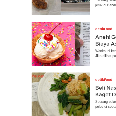
Seorang pelan
jeruk di Band
detikFood
Aneh! G
Biaya A
Wanita ini kes
Jika dilihat p
detikFood
Beli Nas
Kaget D
Seorang pelan
polos di sebua