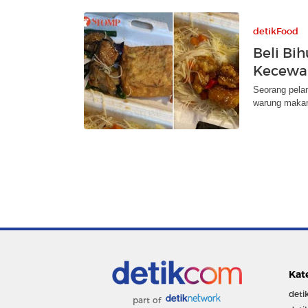
detikFood
Beli Bih
Kecewa
Seorang pela
warung makan.
Kat
deti
part of