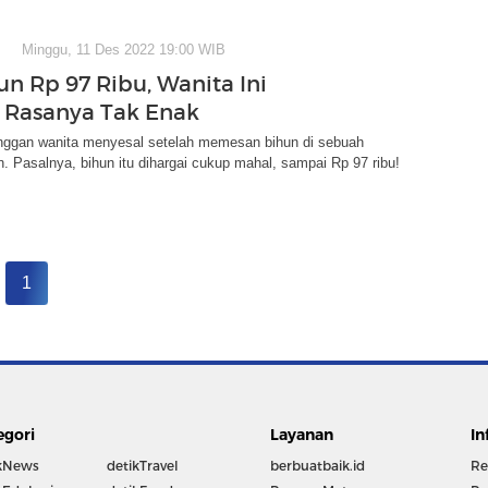
Minggu, 11 Des 2022 19:00 WIB
un Rp 97 Ribu, Wanita Ini
 Rasanya Tak Enak
nggan wanita menyesal setelah memesan bihun di sebuah
 Pasalnya, bihun itu dihargai cukup mahal, sampai Rp 97 ribu!
1
egori
Layanan
In
kNews
detikTravel
berbuatbaik.id
Re