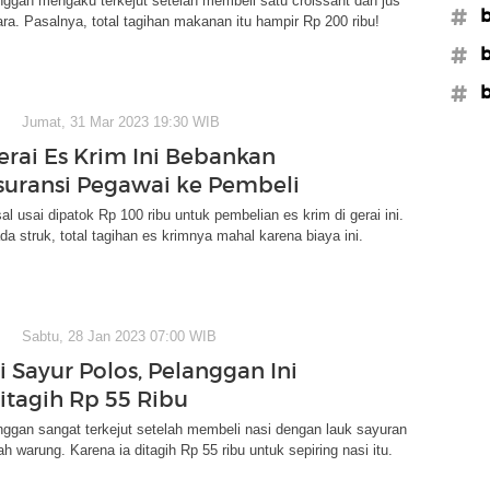
ggan mengaku terkejut setelah membeli satu croissant dan jus
#b
ara. Pasalnya, total tagihan makanan itu hampir Rp 200 ribu!
#b
#b
Jumat, 31 Mar 2023 19:30 WIB
erai Es Krim Ini Bebankan
suransi Pegawai ke Pembeli
al usai dipatok Rp 100 ribu untuk pembelian es krim di gerai ini.
ada struk, total tagihan es krimnya mahal karena biaya ini.
Sabtu, 28 Jan 2023 07:00 WIB
i Sayur Polos, Pelanggan Ini
itagih Rp 55 Ribu
ggan sangat terkejut setelah membeli nasi dengan lauk sayuran
h warung. Karena ia ditagih Rp 55 ribu untuk sepiring nasi itu.