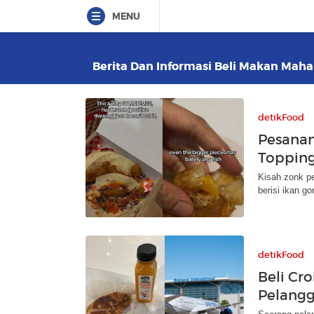
MENU
Berita Dan Informasi Beli Makan Mahal
detikFood
Pesanan
Topping
Kisah zonk p
berisi ikan go
detikFood
Beli Cro
Pelangg