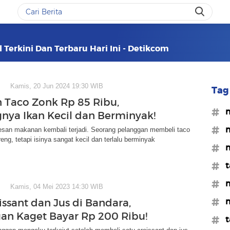
 Terkini Dan Terbaru Hari Ini - Detikcom
Kamis, 20 Jun 2024 19:30 WIB
Tag 
 Taco Zonk Rp 85 Ribu,
#m
nya Ikan Kecil dan Berminyak!
#m
esan makanan kembali terjadi. Seorang pelanggan membeli taco
reng, tetapi isinya sangat kecil dan terlalu berminyak
#m
#t
#m
Kamis, 04 Mei 2023 14:30 WIB
#m
issant dan Jus di Bandara,
an Kaget Bayar Rp 200 Ribu!
#t