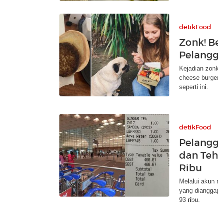
detikFood
Zonk! B
Pelangg
Kejadian zonk
cheese burger
seperti ini.
detikFood
Pelangg
dan Teh
Ribu
Melalui akun 
yang dianggap
93 ribu.