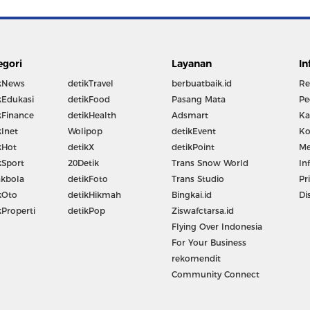
egori
Layanan
In
kNews
detikTravel
berbuatbaik.id
Re
kEdukasi
detikFood
Pasang Mata
Pe
kFinance
detikHealth
Adsmart
Ka
kInet
Wolipop
detikEvent
Ko
kHot
detikX
detikPoint
Me
kSport
20Detik
Trans Snow World
In
kbola
detikFoto
Trans Studio
Pr
kOto
detikHikmah
Bingkai.id
Di
kProperti
detikPop
Ziswafctarsa.id
Flying Over Indonesia
For Your Business
rekomendit
Community Connect