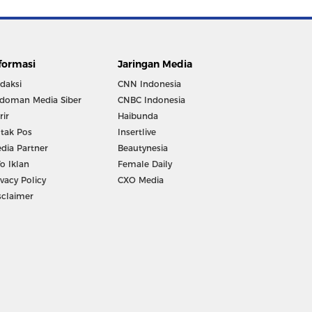
formasi
Jaringan Media
daksi
CNN Indonesia
doman Media Siber
CNBC Indonesia
rir
Haibunda
tak Pos
Insertlive
dia Partner
Beautynesia
fo Iklan
Female Daily
ivacy Policy
CXO Media
sclaimer