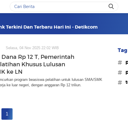
k Terkini Dan Terbaru Hari Ini - Detikcom
Selasa, 04 Nov 2025 22:02 WIB
Tag 
 Dana Rp 12 T, Pemerintah
#p
latihan Khusus Lulusan
K ke LN
#p
uncurkan program beasiswa pelatihan untuk lulusan SMA/SMK
#t
rja ke luar negeri, dengan anggaran Rp 12 triliun.
1