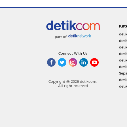
Kat
deti
part of
deti
deti
Connect With Us
deti
deti
deti
Sepa
deti
Copyright @ 2026 detikcom.
All right reserved
deti