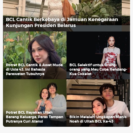
BCL Cantik Berkebaya di Jamuan Kenegaraan
Kunjungan Presiden Belarus
Potret BCL Cantik & Awet Muda
BCL Selektif untuk Orang-
di Usia 43, Ini Rahasia
orang yang Mau Coba Rendang-
Perawatan Tubuhnya
Kue Cokelat
Potret BCL Rayakan Ultah
Bareng Keluarga, Paras Tampan
Bikin Meleleh! Ungkapan Manis
Putranya Curi Atensi
Noah di Ultah BCL Ke-43