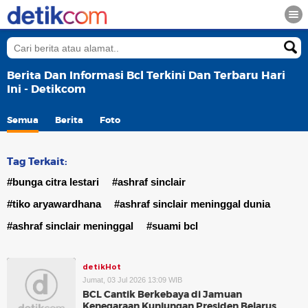
Berita Dan Informasi Bcl Terkini Dan Terbaru Hari
Ini - Detikcom
Semua
Berita
Foto
Tag Terkait:
#bunga citra lestari
#ashraf sinclair
#tiko aryawardhana
#ashraf sinclair meninggal dunia
#ashraf sinclair meninggal
#suami bcl
detikHot
Jumat, 03 Jul 2026 13:09 WIB
BCL Cantik Berkebaya di Jamuan
Kenegaraan Kunjungan Presiden Belarus