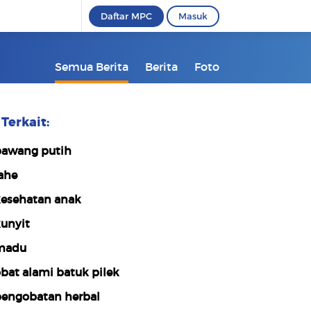
Daftar MPC
Masuk
Semua Berita
Berita
Foto
Terkait:
awang putih
ahe
esehatan anak
unyit
madu
bat alami batuk pilek
engobatan herbal