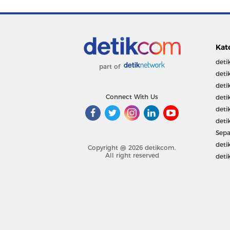
Kat
deti
part of
deti
deti
Connect With Us
deti
deti
deti
Sepa
deti
Copyright @ 2026 detikcom.
All right reserved
deti