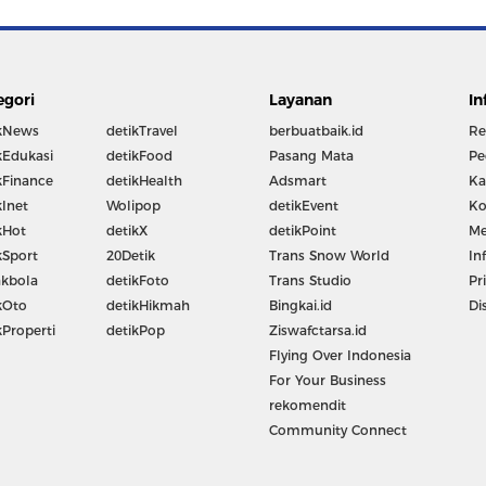
egori
Layanan
In
kNews
detikTravel
berbuatbaik.id
Re
kEdukasi
detikFood
Pasang Mata
Pe
kFinance
detikHealth
Adsmart
Ka
kInet
Wolipop
detikEvent
Ko
kHot
detikX
detikPoint
Me
kSport
20Detik
Trans Snow World
In
kbola
detikFoto
Trans Studio
Pr
kOto
detikHikmah
Bingkai.id
Di
kProperti
detikPop
Ziswafctarsa.id
Flying Over Indonesia
For Your Business
rekomendit
Community Connect