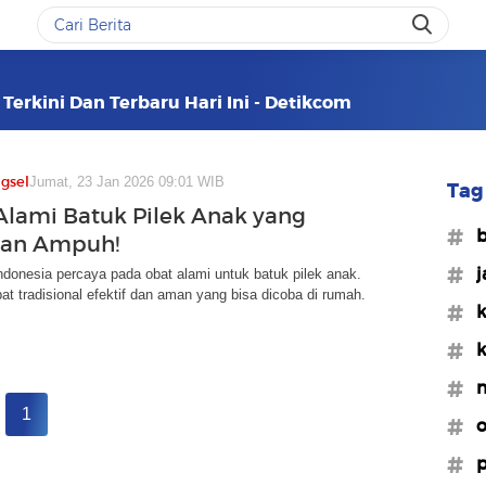
Terkini Dan Terbaru Hari Ini - Detikcom
gsel
Jumat, 23 Jan 2026 09:01 WIB
Tag 
Alami Batuk Pilek Anak yang
#b
an Ampuh!
#j
donesia percaya pada obat alami untuk batuk pilek anak.
t tradisional efektif dan aman yang bisa dicoba di rumah.
#k
#k
#
1
#o
#p