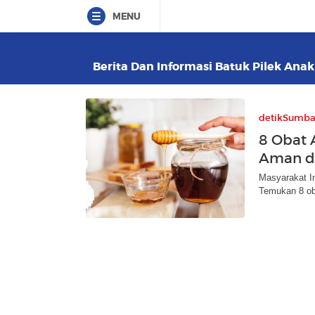
MENU
Berita Dan Informasi Batuk Pilek Anak 
detikSumba
8 Obat 
Aman d
Masyarakat In
Temukan 8 oba