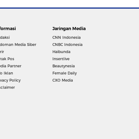
formasi
Jaringan Media
daksi
CNN Indonesia
doman Media Siber
CNBC Indonesia
rir
Haibunda
tak Pos
Insertlive
dia Partner
Beautynesia
fo Iklan
Female Daily
ivacy Policy
CXO Media
sclaimer