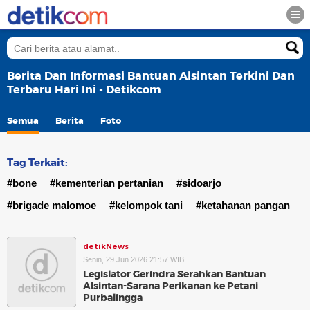
Berita Dan Informasi Bantuan Alsintan Terkini Dan
Terbaru Hari Ini - Detikcom
Semua
Berita
Foto
Tag Terkait:
#bone
#kementerian pertanian
#sidoarjo
#brigade malomoe
#kelompok tani
#ketahanan pangan
detikNews
Senin, 29 Jun 2026 21:57 WIB
Legislator Gerindra Serahkan Bantuan
Alsintan-Sarana Perikanan ke Petani
Purbalingga