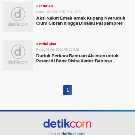
detikBali
Kamis, 08 Mei 2025 06:01 WIB
Aksi Nekat Emak-emak Kupang Nyeruduk
Cium Gibran hingga Dihalau Paspampres
detikSulsel
Rabu, 09 Apr 2025 08:30 WIB
Duduk Perkara Bantuan Alsintan untuk
Petani di Bone Disita Kades-Babinsa
1
part of