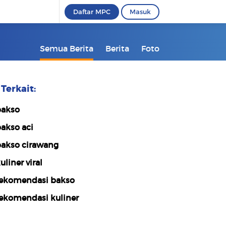
Daftar MPC
Masuk
Semua Berita
Berita
Foto
Terkait:
akso
akso aci
akso cirawang
uliner viral
ekomendasi bakso
ekomendasi kuliner