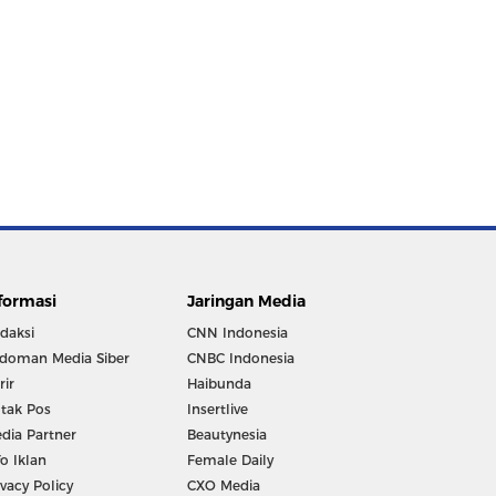
formasi
Jaringan Media
daksi
CNN Indonesia
doman Media Siber
CNBC Indonesia
rir
Haibunda
tak Pos
Insertlive
dia Partner
Beautynesia
fo Iklan
Female Daily
ivacy Policy
CXO Media