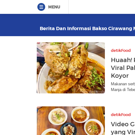
MENU
Berita Dan Informasi Bakso Cirawang M
detikFood
Huaah! 
Viral P
Koyor
Makanan serb
Manja di Tebe
detikFood
Video G
yang Vir