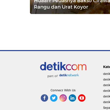
Huaah! Pedasnya Bakso Cirawan
Rangu dan Urat Koyor
Kat
deti
part of
deti
deti
Connect With Us
deti
deti
deti
Sepa