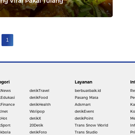
g Viral Pakai Tulang
1
egori
Layanan
In
kNews
detikTravel
berbuatbaik.id
Re
kEdukasi
detikFood
Pasang Mata
Pe
kFinance
detikHealth
Adsmart
Ka
kInet
Wolipop
detikEvent
Ko
kHot
detikX
detikPoint
Me
kSport
20Detik
Trans Snow World
In
kbola
detikFoto
Trans Studio
Pr