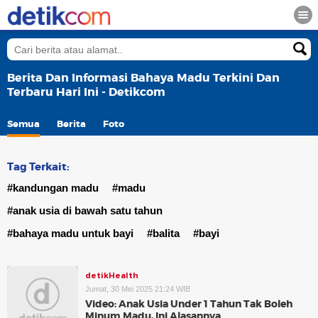
Berita Dan Informasi Bahaya Madu Terkini Dan
Terbaru Hari Ini - Detikcom
Semua
Berita
Foto
Tag Terkait:
#kandungan madu
#madu
#anak usia di bawah satu tahun
#bahaya madu untuk bayi
#balita
#bayi
detikHealth
Jumat, 30 Mei 2025 21:24 WIB
Video: Anak Usia Under 1 Tahun Tak Boleh
Minum Madu, Ini Alasannya