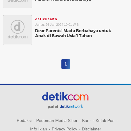
detikHealth
Jumat, 26 Jan 2024 10:01 WIB
Dear Parents! Madu Berbahaya untuk
Anak di Bawah Usia 1 Tahun
1
part of
Redaksi
Pedoman Media Siber
Karir
Kotak Pos
Info Iklan
Privacy Policy
Disclaimer