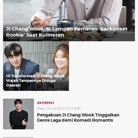
Ji Chang Wook, Si Tampan Pemeran 'Backstreet
Rookie' Saat Kulineran
10 Transformasi Ji Chang Wook,
Wajah Tampannya Diduga
Operasi
detikHot
Rabu, 29 Jul 2020 15:27 WIB
Pengakuan Ji Chang Wook Tinggalkan
Genre Laga demi Komedi Romantis