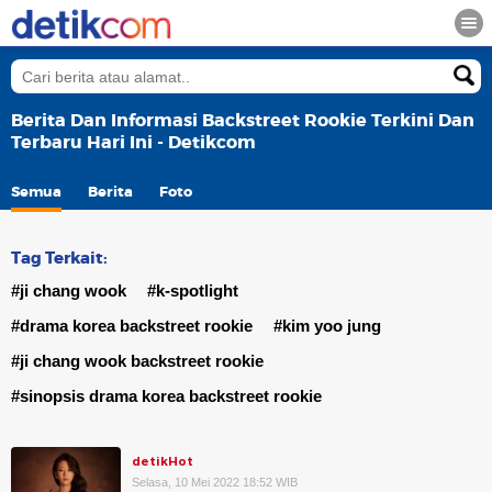
Berita Dan Informasi Backstreet Rookie Terkini Dan
Terbaru Hari Ini - Detikcom
Semua
Berita
Foto
Tag Terkait:
#ji chang wook
#k-spotlight
#drama korea backstreet rookie
#kim yoo jung
#ji chang wook backstreet rookie
#sinopsis drama korea backstreet rookie
detikHot
Selasa, 10 Mei 2022 18:52 WIB