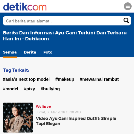
Berita Dan Informasi Ayu Gani Terkini Dan Terbaru
Hari Ini - Detikcom
Semua
Berita
Foto
Tag Terkait:
#asia's next top model
#makeup
#mewarnai rambut
#model
#pixy
#bullying
Wolipop
Jumat, 06 Mar 2026 13:30 WIB
Video Ayu Gani Inspired Outfit: Simple
Tapi Elegan