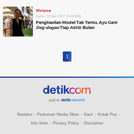
Wolipop
Kamis, 02 Mar 2017 14:46 WIB
Penghasilan Model Tak Tentu, Ayu Gani
Deg-degan
Tiap Akhir Bulan
1
part of
Redaksi
Pedoman Media Siber
Karir
Kotak Pos
Info Iklan
Privacy Policy
Disclaimer