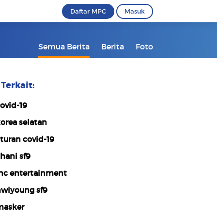
Daftar MPC
Masuk
Semua Berita
Berita
Foto
Terkait:
ovid-19
orea selatan
turan covid-19
hani sf9
nc entertainment
wiyoung sf9
asker