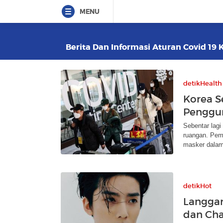
MENU
Berita Dan Informasi Aturan Covid 19 K
detikHealth
Korea S
Penggu
Sebentar lag
ruangan. Pem
masker dalam
detikHot
Langgar
dan Cha