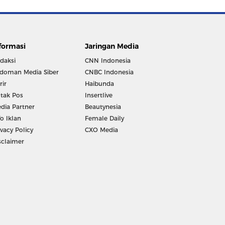
formasi
Jaringan Media
daksi
CNN Indonesia
doman Media Siber
CNBC Indonesia
rir
Haibunda
tak Pos
Insertlive
dia Partner
Beautynesia
fo Iklan
Female Daily
ivacy Policy
CXO Media
sclaimer