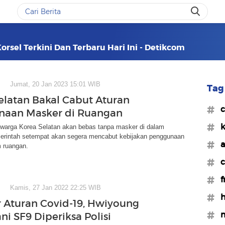
orsel Terkini Dan Terbaru Hari Ini - Detikcom
Jumat, 20 Jan 2023 15:01 WIB
Tag 
elatan Bakal Cabut Aturan
#c
naan Masker di Ruangan
#k
i warga Korea Selatan akan bebas tanpa masker di dalam
erintah setempat akan segera mencabut kebijakan penggunaan
#a
 ruangan.
#c
#f
Kamis, 27 Jan 2022 22:25 WIB
#h
 Aturan Covid-19, Hwiyoung
#m
ni SF9 Diperiksa Polisi