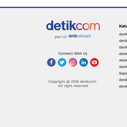
Kat
deti
part of
deti
deti
Connect With Us
deti
deti
deti
Sepa
deti
Copyright @ 2026 detikcom.
All right reserved
deti