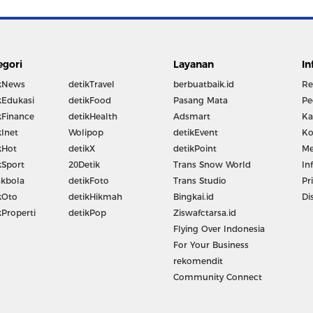
egori
Layanan
In
kNews
detikTravel
berbuatbaik.id
Re
kEdukasi
detikFood
Pasang Mata
Pe
kFinance
detikHealth
Adsmart
Ka
kInet
Wolipop
detikEvent
Ko
kHot
detikX
detikPoint
Me
kSport
20Detik
Trans Snow World
In
kbola
detikFoto
Trans Studio
Pr
kOto
detikHikmah
Bingkai.id
Di
kProperti
detikPop
Ziswafctarsa.id
Flying Over Indonesia
For Your Business
rekomendit
Community Connect