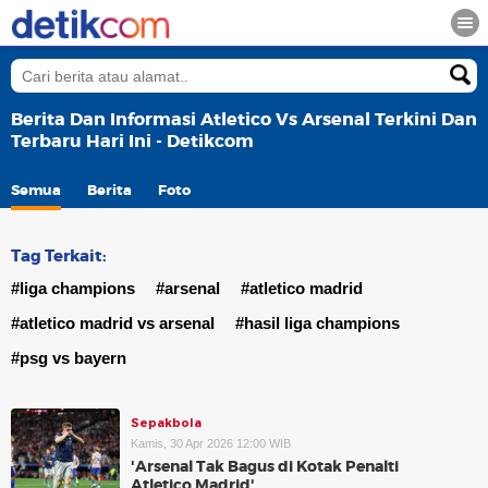
Berita Dan Informasi Atletico Vs Arsenal Terkini Dan
Terbaru Hari Ini - Detikcom
Semua
Berita
Foto
Tag Terkait:
#liga champions
#arsenal
#atletico madrid
#atletico madrid vs arsenal
#hasil liga champions
#psg vs bayern
Sepakbola
Kamis, 30 Apr 2026 12:00 WIB
'Arsenal Tak Bagus di Kotak Penalti
Atletico Madrid'