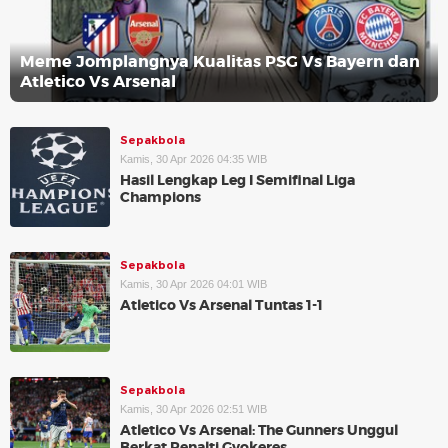
Meme Jomplangnya Kualitas PSG Vs Bayern dan
Atletico Vs Arsenal
Sepakbola
Kamis, 30 Apr 2026 04:35 WIB
Hasil Lengkap Leg I Semifinal Liga
Champions
Sepakbola
Kamis, 30 Apr 2026 04:01 WIB
Atletico Vs Arsenal Tuntas 1-1
Sepakbola
Kamis, 30 Apr 2026 02:51 WIB
Atletico Vs Arsenal: The Gunners Unggul
Berkat Penalti Gyokeres