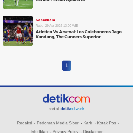
Sepakbola
Rabu, 29 Apr 2026 13:00 WIB
Atletico Vs Arsenal: Los Colchoneros Jago
Kandang, The Gunners Superior
1
part of
Redaksi
Pedoman Media Siber
Karir
Kotak Pos
Info Iklan
Privacy Policy
Disclaimer