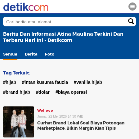
Berita Dan Informasi Atina Maulina Terkini Dan
Terbaru Hari Ini - Detikcom
Semua
Berita
Foto
Tag Terkait:
#hijab
#intan kusuma fauzia
#vanilla hijab
#brand hijab
#dolar
#biaya operasi
Wolipop
Jumat, 22 Mei 2026 14:30 WIB
Curhat Brand Lokal Soal Biaya Potongan
Marketplace, Bikin Margin Kian Tipis