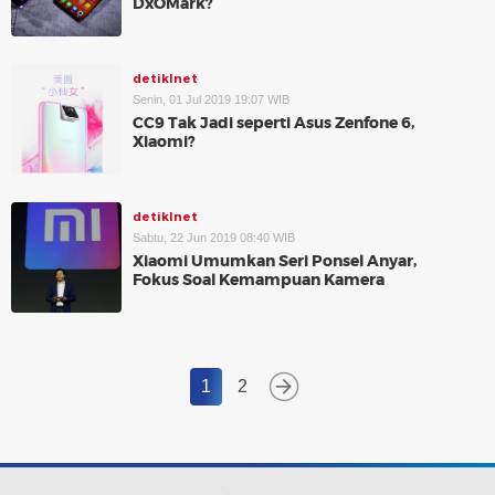
DxOMark?
detikInet
Senin, 01 Jul 2019 19:07 WIB
CC9 Tak Jadi seperti Asus Zenfone 6,
Xiaomi?
detikInet
Sabtu, 22 Jun 2019 08:40 WIB
Xiaomi Umumkan Seri Ponsel Anyar,
Fokus Soal Kemampuan Kamera
1
2