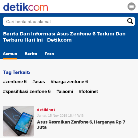
Berita Dan Informasi Asus Zenfone 6 Terkini Dan
Terbaru Hari Ini - Detikcom
Semua
Berita
Foto
Tag Terkait:
#zenfone 6
#asus
#harga zenfone 6
#spesifikasi zenfone 6
#xiaomi
#fotoinet
detikInet
Jumat, 15 Nov 2019 18:44 WIB
Asus Resmikan Zenfone 6, Harganya Rp 7
Juta