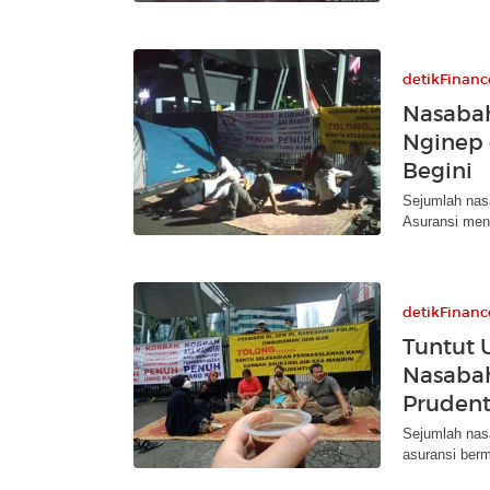
detikFinanc
Nasabah
Nginep 
Begini
Sejumlah nas
Asuransi meng
detikFinanc
Tuntut 
Nasabah
Prudent
Sejumlah nas
asuransi berm