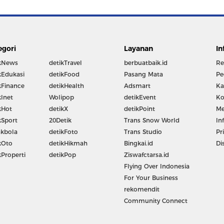
egori
Layanan
In
kNews
detikTravel
berbuatbaik.id
Re
kEdukasi
detikFood
Pasang Mata
Pe
kFinance
detikHealth
Adsmart
Ka
kInet
Wolipop
detikEvent
Ko
kHot
detikX
detikPoint
Me
kSport
20Detik
Trans Snow World
In
kbola
detikFoto
Trans Studio
Pr
kOto
detikHikmah
Bingkai.id
Di
kProperti
detikPop
Ziswafctarsa.id
Flying Over Indonesia
For Your Business
rekomendit
Community Connect