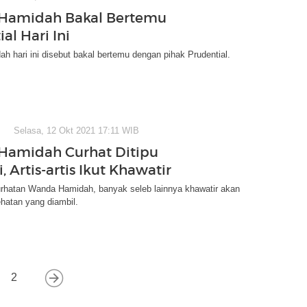
Hamidah Bakal Bertemu
al Hari Ini
 hari ini disebut bakal bertemu dengan pihak Prudential.
Selasa, 12 Okt 2021 17:11 WIB
Hamidah Curhat Ditipu
, Artis-artis Ikut Khawatir
urhatan Wanda Hamidah, banyak seleb lainnya khawatir akan
hatan yang diambil.
2