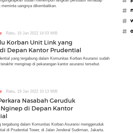
engungkapkan sudah menempuh langkah persuasif terhadap
 meminta uangnya dikembalikan.
#n
#w
#o
e
Rabu, 19 Jan 2022 14:03 WIB
ilu Korban Unit Link yang
di Depan Kantor Prudential
ential yang tergabung dalam Komunitas Korban Asuransi sudah
 terakhir menginap di pekarangan kantor asuransi tersebut.
e
Rabu, 19 Jan 2022 10:13 WIB
Perkara Nasabah Geruduk
Nginep di Depan Kantor
ial
 tergabung dalam Komunitas Korban Asuransi menggeruduk
tial di Prudential Tower, di Jalan Jenderal Sudirman, Jakarta.