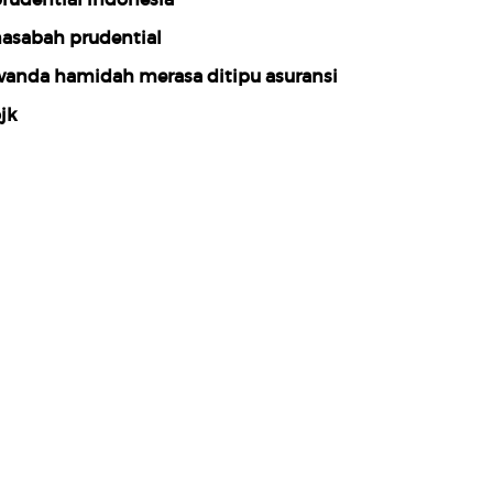
asabah prudential
anda hamidah merasa ditipu asuransi
jk