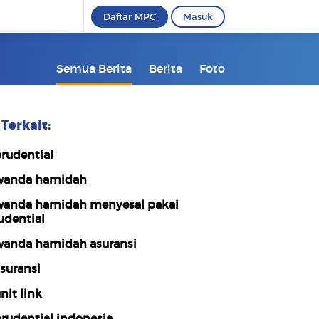
Daftar MPC
Masuk
Semua Berita
Berita
Foto
Terkait:
rudential
anda hamidah
anda hamidah menyesal pakai
udential
anda hamidah asuransi
suransi
nit link
rudential indonesia