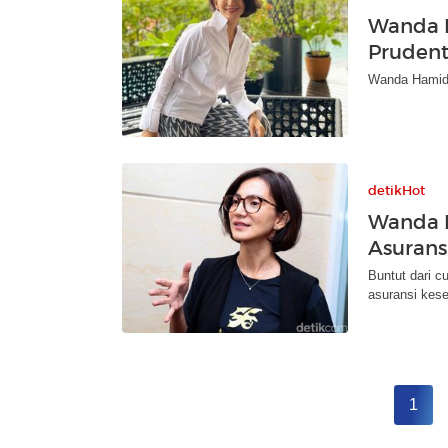
Wanda 
Prudenti
Wanda Hamidah
detikHot
Wanda 
Asuransi
Buntut dari c
asuransi kese
1