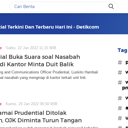
al Terkini Dan Terbaru Hari Ini - Detikcom
e
Sabtu, 22 Jan 2022 11:15 WIB
Tag 
ial Buka Suara soal Nasabah
#p
di Kantor Minta Duit Balik
#w
ng and Communications Officer Prudential, Luskito Hambali
al nasabah yang menginap di kantor terkait unit link.
#w
pr
#w
e
Kamis, 20 Jan 2022 06:50 WIB
#a
amai Prudential Ditolak
#u
, OJK Diminta Turun Tangan
#p