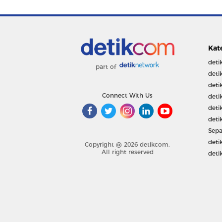
Kat
deti
part of
deti
deti
Connect With Us
deti
deti
deti
Sepa
deti
Copyright @ 2026 detikcom.
All right reserved
deti