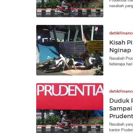
Prudential m
nasabah yang
detikFinanc
Kisah P
Nginap 
Nasabah Prud
beberapa hari
detikFinanc
Duduk 
Sampai 
Prudent
Nasabah yang
kantor Pruden