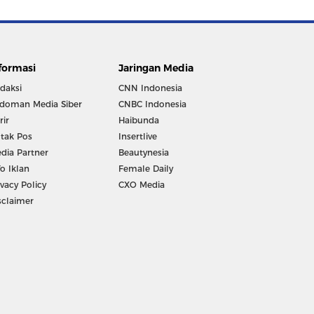
formasi
Jaringan Media
daksi
CNN Indonesia
doman Media Siber
CNBC Indonesia
rir
Haibunda
tak Pos
Insertlive
dia Partner
Beautynesia
fo Iklan
Female Daily
ivacy Policy
CXO Media
sclaimer