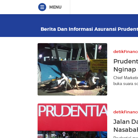
MENU
Berita Dan Informasi Asuransi Prudenti
detikFinanc
Prudent
Nginap 
Chief Marketi
buka suara so
detikFinanc
Jalan D
Nasabah