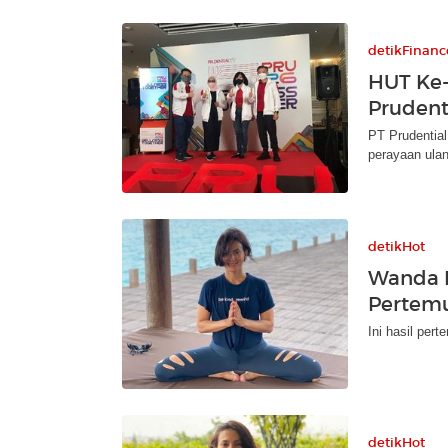
detikFinanc
HUT Ke-
Prudent
PT Prudential
perayaan ula
detikHot
Wanda H
Pertemu
Ini hasil pe
detikHot