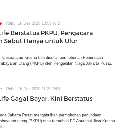
e
Rabu, 16 Des 2020 13:59 WIB
Life Berstatus PKPU, Pengacara
 Sebut Hanya untuk Ulur
a Kresna atau Kresna Life disetuji permohonan Penundaan
mbayaran Utang (PKPU) oleh Pengadilan Niaga Jakarta Pusat.
e
Rabu, 16 Des 2020 11:21 WIB
ife Gagal Bayar, Kini Berstatus
iaga Jakarta Pusat mengabulkan permohonan penundaan
mbayaran utang (PKPU) atas termohon PT Asuransi Jiwa Kresna
ife.