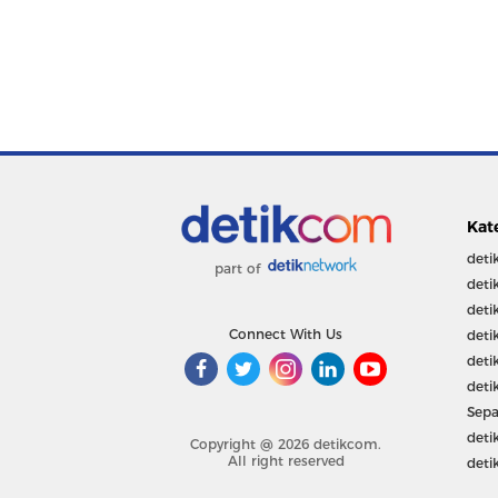
Kat
deti
part of
deti
deti
Connect With Us
deti
deti
deti
Sepa
deti
Copyright @ 2026 detikcom.
All right reserved
deti