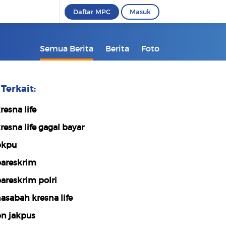
Daftar MPC
Masuk
Semua Berita
Berita
Foto
Terkait:
resna life
resna life gagal bayar
pkpu
areskrim
areskrim polri
asabah kresna life
n jakpus