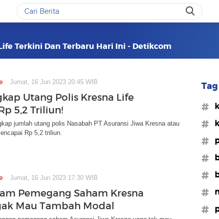
ife Terkini Dan Terbaru Hari Ini - Detikcom
e
Jumat, 16 Jun 2023 20:45 WIB
Tag 
kap Utang Polis Kresna Life
#k
p 5,2 Triliun!
#k
ap jumlah utang polis Nasabah PT Asuransi Jiwa Kresna atau
encapai Rp 5,2 triliun.
#
#b
#b
e
Jumat, 16 Jun 2023 17:30 WIB
#n
ram Pemegang Saham Kresna
ggak Mau Tambah Modal
#p