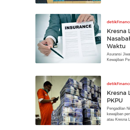
detikFinanc
Kresna 
Nasabah
Waktu
Asuransi Jiw
Kewajiban Pe
detikFinanc
Kresna L
PKPU
Pengadilan N
kewajiban pe
atau Kresna L