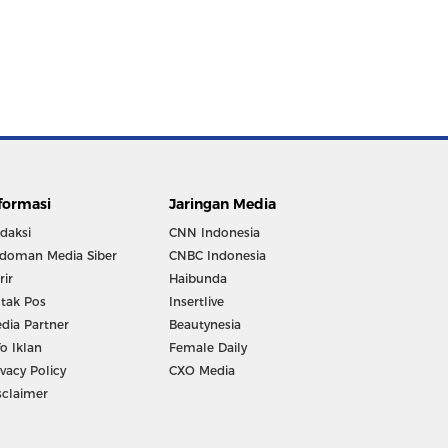
formasi
Jaringan Media
daksi
CNN Indonesia
doman Media Siber
CNBC Indonesia
rir
Haibunda
tak Pos
Insertlive
dia Partner
Beautynesia
fo Iklan
Female Daily
ivacy Policy
CXO Media
sclaimer