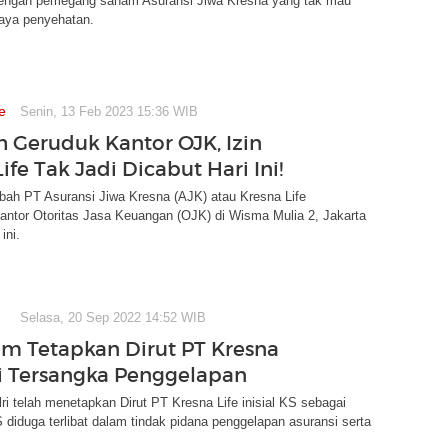
ngan pemegang saham Asuransi Jiwa Kresna yang tak mau
aya penyehatan.
e
Senin, 13 Feb 2023 15:36 WIB
 Geruduk Kantor OJK, Izin
ife Tak Jadi Dicabut Hari Ini!
bah PT Asuransi Jiwa Kresna (AJK) atau Kresna Life
antor Otoritas Jasa Keuangan (OJK) di Wisma Mulia 2, Jakarta
ini.
Selasa, 20 Sep 2022 14:52 WIB
im Tetapkan Dirut PT Kresna
di Tersangka Penggelapan
ri telah menetapkan Dirut PT Kresna Life inisial KS sebagai
 diduga terlibat dalam tindak pidana penggelapan asuransi serta