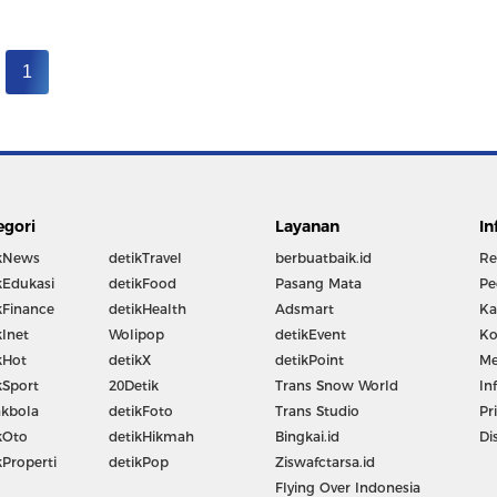
1
egori
Layanan
In
kNews
detikTravel
berbuatbaik.id
Re
kEdukasi
detikFood
Pasang Mata
Pe
kFinance
detikHealth
Adsmart
Ka
kInet
Wolipop
detikEvent
Ko
kHot
detikX
detikPoint
Me
kSport
20Detik
Trans Snow World
In
kbola
detikFoto
Trans Studio
Pr
kOto
detikHikmah
Bingkai.id
Di
kProperti
detikPop
Ziswafctarsa.id
Flying Over Indonesia