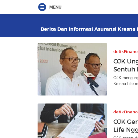
MENU
Berita Dan Informasi Asuransi Kresna L
detikFinanc
OJK Ung
Sentuh R
OJK mengungk
Kresna Life m
detikFinanc
OJK Ge
Life N