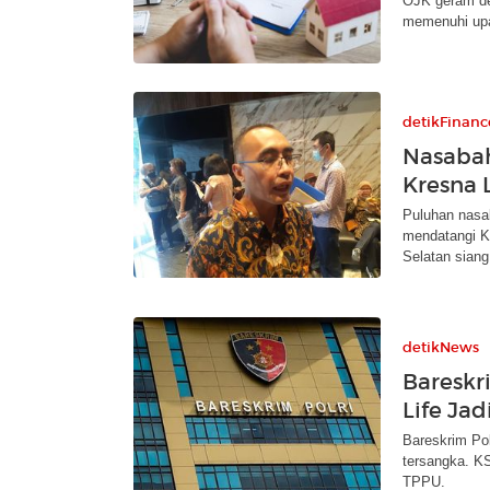
OJK geram de
memenuhi up
detikFinanc
Nasabah
Kresna L
Puluhan nasa
mendatangi K
Selatan siang 
detikNews
Bareskr
Life Ja
Bareskrim Pol
tersangka. KS
TPPU.