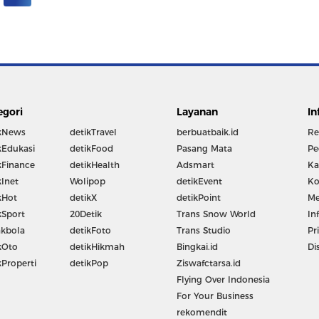
egori
Layanan
In
kNews
detikTravel
berbuatbaik.id
Re
kEdukasi
detikFood
Pasang Mata
Pe
kFinance
detikHealth
Adsmart
Ka
kInet
Wolipop
detikEvent
Ko
kHot
detikX
detikPoint
Me
kSport
20Detik
Trans Snow World
In
kbola
detikFoto
Trans Studio
Pr
kOto
detikHikmah
Bingkai.id
Di
kProperti
detikPop
Ziswafctarsa.id
Flying Over Indonesia
For Your Business
rekomendit