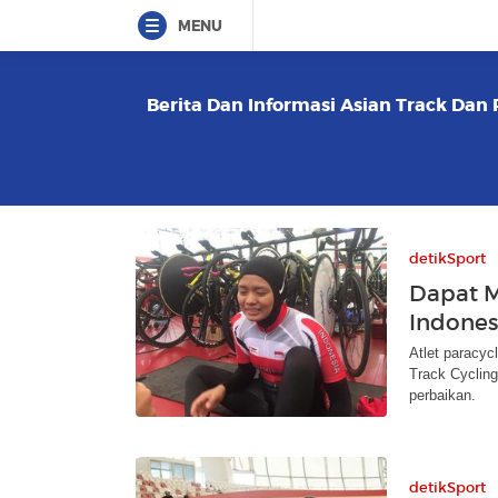
MENU
Berita Dan Informasi Asian Track Dan 
detikSport
Dapat M
Indones
Atlet paracycl
Track Cyclin
perbaikan.
detikSport