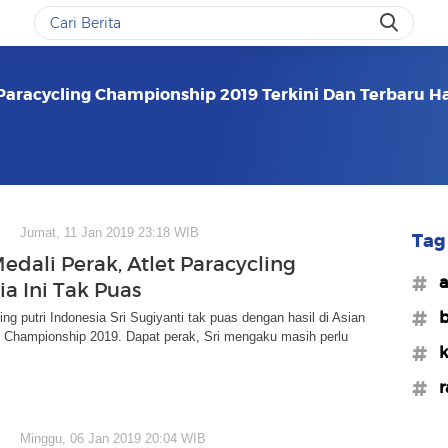
Paracycling Championship 2019 Terkini Dan Terbaru Har
Jumat, 11 Jan 2019 23:18 WIB
Tag 
edali Perak, Atlet Paracycling
#a
ia Ini Tak Puas
#b
ing putri Indonesia Sri Sugiyanti tak puas dengan hasil di Asian
g Championship 2019. Dapat perak, Sri mengaku masih perlu
#k
#r
Minggu, 06 Jan 2019 20:04 WIB