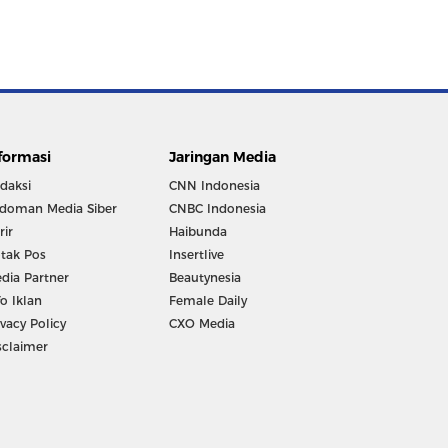
formasi
Jaringan Media
daksi
CNN Indonesia
doman Media Siber
CNBC Indonesia
rir
Haibunda
tak Pos
Insertlive
dia Partner
Beautynesia
fo Iklan
Female Daily
ivacy Policy
CXO Media
sclaimer