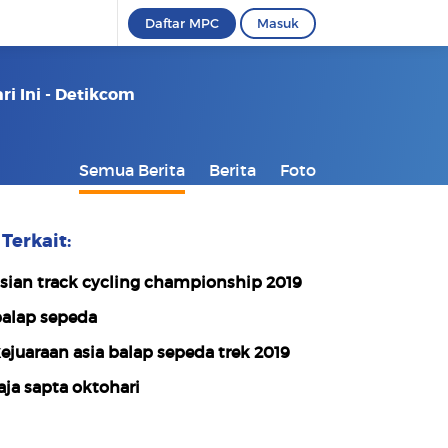
Daftar MPC
Masuk
i Ini - Detikcom
Semua Berita
Berita
Foto
Terkait:
sian track cycling championship 2019
alap sepeda
ejuaraan asia balap sepeda trek 2019
aja sapta oktohari