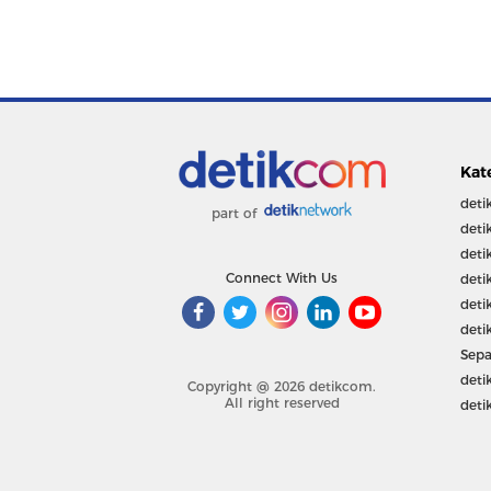
Kat
deti
part of
deti
deti
Connect With Us
deti
deti
deti
Sepa
deti
Copyright @ 2026 detikcom.
All right reserved
deti