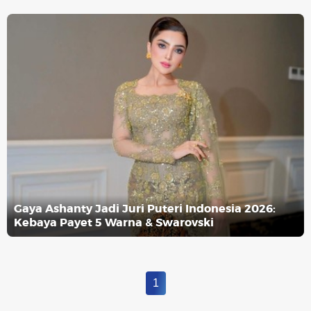
Gaya Ashanty Jadi Juri Puteri Indonesia 2026:
Kebaya Payet 5 Warna & Swarovski
1