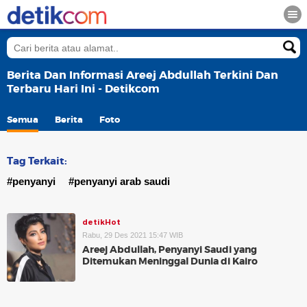
Berita Dan Informasi Areej Abdullah Terkini Dan
Terbaru Hari Ini - Detikcom
Semua
Berita
Foto
Tag Terkait:
#penyanyi
#penyanyi arab saudi
detikHot
Rabu, 29 Des 2021 15:47 WIB
Areej Abdullah, Penyanyi Saudi yang
Ditemukan Meninggal Dunia di Kairo