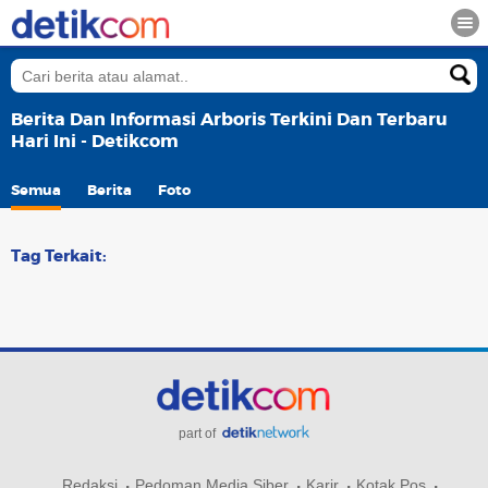
Berita Dan Informasi Arboris Terkini Dan Terbaru
Hari Ini - Detikcom
Semua
Berita
Foto
Tag Terkait:
part of
Redaksi
Pedoman Media Siber
Karir
Kotak Pos