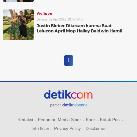
Wolipop
Selasa, 02 Apr 2019 10:47 WIB
Justin Bieber Dikecam karena Buat
Lelucon April Mop Hailey Baldwin Hamil
1
part of
Redaksi
Pedoman Media Siber
Karir
Kotak Pos
Info Iklan
Privacy Policy
Disclaimer