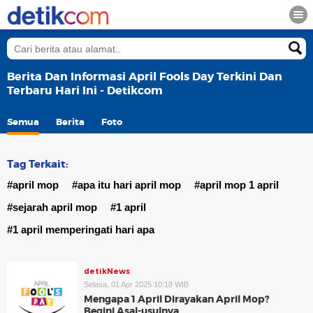
Berita Dan Informasi April Fools Day Terkini Dan
Terbaru Hari Ini - Detikcom
Semua
Berita
Foto
Tag Terkait:
#april mop
#apa itu hari april mop
#april mop 1 april
#sejarah april mop
#1 april
#1 april memperingati hari apa
detikNews
Selasa, 01 Apr 2025 10:18 WIB
Mengapa 1 April Dirayakan April Mop?
Begini Asal-usulnya