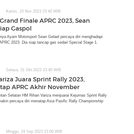
Kamis, 23 Nov 2023 23:40 WIB
Grand Finale APRC 2023, Sean
Siap Gaspol
nya Ayam Motorsport Sean Gelael percaya diri menghadapi
APRC 2023. Dia siap tancap gas sedari Special Stage 1.
Selasa, 31 Okt 2023 23:40 WIB
riza Juara Sprint Rally 2023,
atap APRC Akhir November
ntan Selatan HM Rihan Variza menjuarai Kejurnas Sprint Rally
akin percaya diri menatap Asia Pasific Rally Championship
Minggu, 24 Sep 2023 23:00 WIB