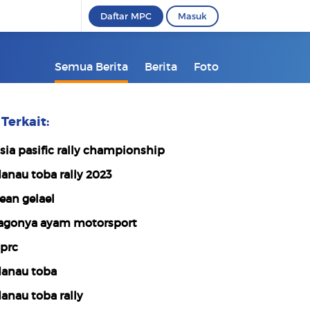
Daftar MPC
Masuk
Semua Berita
Berita
Foto
Terkait:
sia pasific rally championship
anau toba rally 2023
ean gelael
agonya ayam motorsport
prc
anau toba
anau toba rally