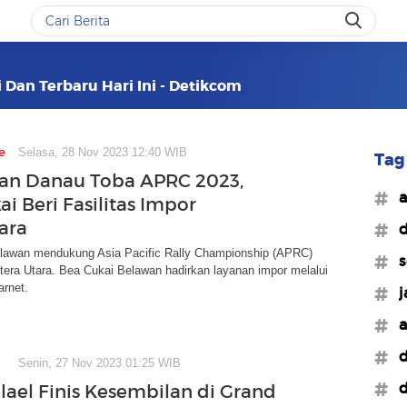
 Dan Terbaru Hari Ini - Detikcom
e
Selasa, 28 Nov 2023 12:40 WIB
Tag 
an Danau Toba APRC 2023,
#a
i Beri Fasilitas Impor
ara
#d
lawan mendukung Asia Pacific Rally Championship (APRC)
#s
era Utara. Bea Cukai Belawan hadirkan layanan impor melalui
rnet.
#j
#a
#d
Senin, 27 Nov 2023 01:25 WIB
#d
lael Finis Kesembilan di Grand