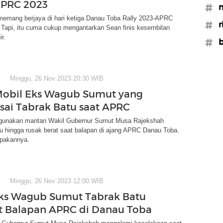
APRC 2023
#m
memang berjaya di hari ketiga Danau Toba Rally 2023-APRC
#r
 Tapi, itu cuma cukup mengantarkan Sean finis kesembilan
r.
#b
Minggu, 26 Nov 2023 20:30 WIB
Mobil Eks Wagub Sumut yang
sai Tabrak Batu saat APRC
igunakan mantan Wakil Gubernur Sumut Musa Rajekshah
u hingga rusak berat saat balapan di ajang APRC Danau Toba.
pakannya.
Minggu, 26 Nov 2023 12:00 WIB
ks Wagub Sumut Tabrak Batu
ut Balapan APRC di Danau Toba