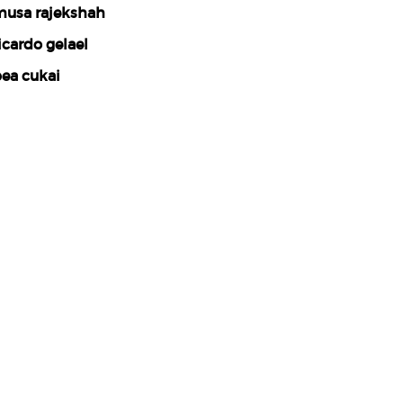
usa rajekshah
icardo gelael
ea cukai