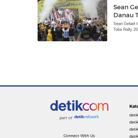
Sean Ge
Danau T
Sean Gelael t
Toba Rally 2
Kat
deti
part of
deti
deti
Connect With Us
deti