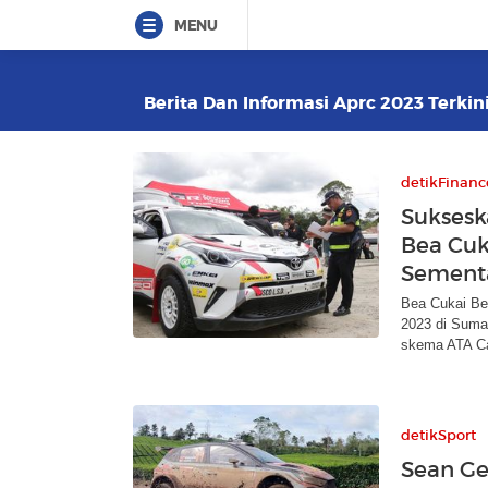
MENU
Berita Dan Informasi Aprc 2023 Terkini
detikFinanc
Suksesk
Bea Cuka
Sement
Bea Cukai Be
2023 di Sumat
skema ATA Ca
detikSport
Sean Ge