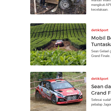
Mantan Wakil
mengikuti AP
kecelakaan.
detikSport
Mobil B
Tuntask
Sean Gelael 
Grand Finale.
detikSport
Sean da
Grand F
Selesai suda
pebalap Jago