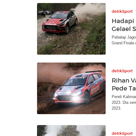
detikSport
Hadapi 
Gelael 
Pebalap Jago
Grand Finale 
detikSport
Rihan Va
Pede T
Pereli Kalima
2023. Dia sem
2023.
detikSport