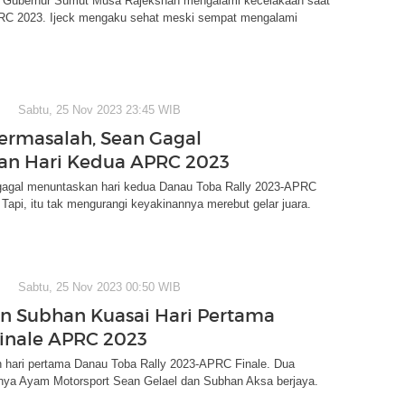
 Gubernur Sumut Musa Rajekshah mengalami kecelakaan saat
RC 2023. Ijeck mengaku sehat meski sempat mengalami
Sabtu, 25 Nov 2023 23:45 WIB
ermasalah, Sean Gagal
an Hari Kedua APRC 2023
gagal menuntaskan hari kedua Danau Toba Rally 2023-APRC
 Tapi, itu tak mengurangi keyakinannya merebut gelar juara.
Sabtu, 25 Nov 2023 00:50 WIB
n Subhan Kuasai Hari Pertama
inale APRC 2023
h hari pertama Danau Toba Rally 2023-APRC Finale. Dua
nya Ayam Motorsport Sean Gelael dan Subhan Aksa berjaya.