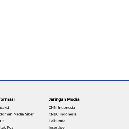
formasi
Jaringan Media
daksi
CNN Indonesia
doman Media Siber
CNBC Indonesia
rir
Haibunda
tak Pos
Insertlive