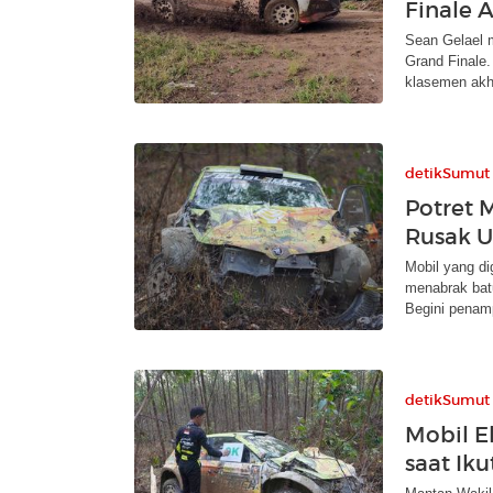
Finale 
Sean Gelael 
Grand Finale.
klasemen akhi
detikSumut
Potret 
Rusak U
Mobil yang d
menabrak bat
Begini penam
detikSumut
Mobil E
saat Ik