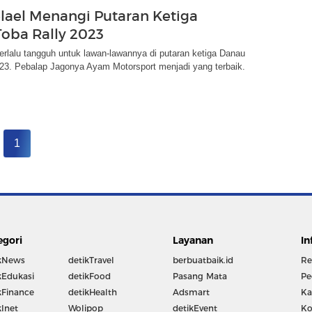
lael Menangi Putaran Ketiga
oba Rally 2023
erlalu tangguh untuk lawan-lawannya di putaran ketiga Danau
023. Pebalap Jagonya Ayam Motorsport menjadi yang terbaik.
1
egori
Layanan
In
kNews
detikTravel
berbuatbaik.id
Re
kEdukasi
detikFood
Pasang Mata
Pe
kFinance
detikHealth
Adsmart
Ka
kInet
Wolipop
detikEvent
Ko