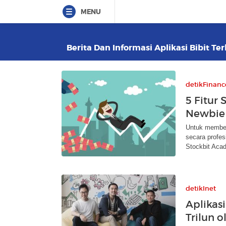
MENU
Berita Dan Informasi Aplikasi Bibit Te
detikFinanc
5 Fitur
Newbie
Untuk member
secara profes
Stockbit Aca
detikInet
Aplikasi
Trilun o