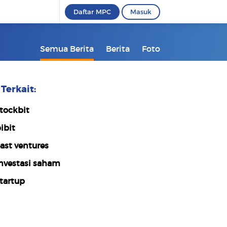
Daftar MPC
Masuk
Semua Berita
Berita
Foto
Terkait:
tockbit
ibit
ast ventures
nvestasi saham
tartup