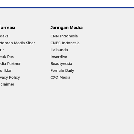
formasi
Jaringan Media
daksi
CNN Indonesia
doman Media Siber
CNBC Indonesia
rir
Haibunda
tak Pos
Insertlive
dia Partner
Beautynesia
fo Iklan
Female Daily
ivacy Policy
CXO Media
sclaimer