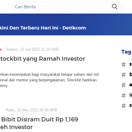
rkini Dan Terbaru Hari Ini - Detikcom
e
Selasa, 12 Jul 2022 11:29 WIB
Tag 
 Stockbit yang Ramah Investor
#s
#b
ikan kesempatan bagi masyarakat belajar saham dari nol
ional dari mentor yang berpengalaman, Stockbit hadirkan
#e
demy.
#i
#s
Rabu, 25 Mei 2022 20:45 WIB
 Bibit Disiram Duit Rp 1,169
leh Investor