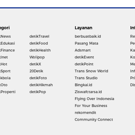
egori
Layanan
In
kNews
detikTravel
berbuatbaik.id
Re
kEdukasi
detikFood
Pasang Mata
Pe
kFinance
detikHealth
Adsmart
Ka
kInet
Wolipop
detikEvent
Ko
kHot
detikX
detikPoint
Me
kSport
20Detik
Trans Snow World
In
kbola
detikFoto
Trans Studio
Pr
kOto
detikHikmah
Bingkai.id
Di
kProperti
detikPop
Ziswafctarsa.id
Flying Over Indonesia
For Your Business
rekomendit
Community Connect