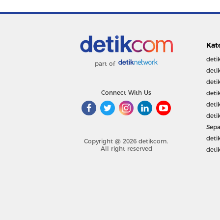
Kat
deti
part of
deti
deti
Connect With Us
deti
deti
deti
Sepa
deti
Copyright @ 2026 detikcom.
All right reserved
deti