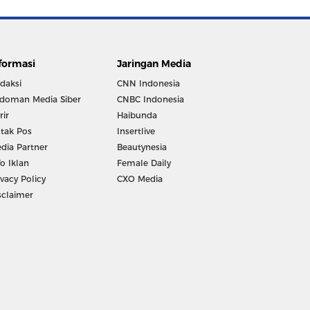
formasi
Jaringan Media
daksi
CNN Indonesia
doman Media Siber
CNBC Indonesia
rir
Haibunda
tak Pos
Insertlive
dia Partner
Beautynesia
fo Iklan
Female Daily
ivacy Policy
CXO Media
sclaimer