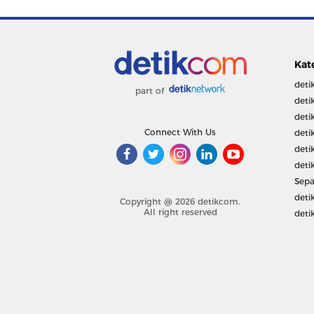
Kat
deti
part of
deti
deti
Connect With Us
deti
deti
deti
Sepa
deti
Copyright @ 2026 detikcom.
All right reserved
deti