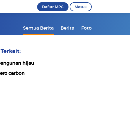
Daftar MPC
Masuk
Semua Berita
Berita
Foto
Terkait:
angunan hijau
ero carbon