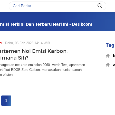
isi Terkini Dan Terbaru Hari Ini - Detikcom
ti
Rabu, 05 Feb 2025 14:14 WIB
Tag 
rtemen Nol Emisi Karbon,
#b
imana Sih?
#z
nargetkan net zero emission 2060. Verde Two, apartemen
ertifikat EDGE Zero Carbon, menawarkan hunian ramah
n efisien.
1