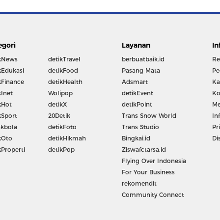
egori
Layanan
In
kNews
detikTravel
berbuatbaik.id
Re
kEdukasi
detikFood
Pasang Mata
Pe
kFinance
detikHealth
Adsmart
Ka
kInet
Wolipop
detikEvent
Ko
kHot
detikX
detikPoint
Me
kSport
20Detik
Trans Snow World
In
kbola
detikFoto
Trans Studio
Pr
kOto
detikHikmah
Bingkai.id
Di
kProperti
detikPop
Ziswafctarsa.id
Flying Over Indonesia
For Your Business
rekomendit
Community Connect