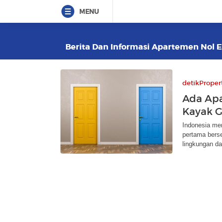
MENU
Berita Dan Informasi Apartemen Nol Em
detikProper
Ada Apa
Kayak G
Indonesia me
pertama bers
lingkungan da