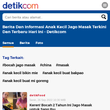
Berita Dan Informasi Anak Kecil Jago Masak Terkini
Dan Terbaru Hari Ini - Detikcom
Semua
Berita
Foto
Tag Terkait:
#bocah jago masak
#china
#masak
#anak kecil bikin mie
#anak kecil buat bakpao
#anak kecil buat mi goreng
detikFood
Senin, 26 Sep 2022 10:30 WIB
Keren! Bocah 2 Tahun Ini Jago Masak
untuk Sang Ibu