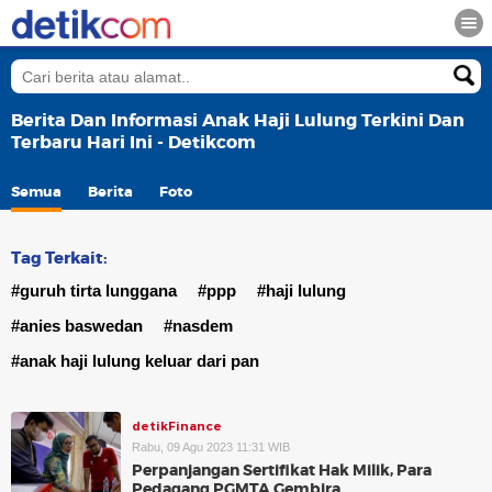
Berita Dan Informasi Anak Haji Lulung Terkini Dan
Terbaru Hari Ini - Detikcom
Semua
Berita
Foto
Tag Terkait:
#guruh tirta lunggana
#ppp
#haji lulung
#anies baswedan
#nasdem
#anak haji lulung keluar dari pan
detikFinance
Rabu, 09 Agu 2023 11:31 WIB
Perpanjangan Sertifikat Hak Milik, Para
Pedagang PGMTA Gembira