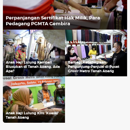
Perpanjangan Sertifikat Hak Milik, Para
Pedagang PGMTA Gembira
Anak Haji Lulung Kembali
Berbagi Kebahagiaan
Blusukan di Tanah Abang, Ada
Pengunjung-Penjual di Pusat
Apa?
Grosir Metro Tanah Abang
Anak Haji Lulung Kini 'Kuasai'
Tanah Abang