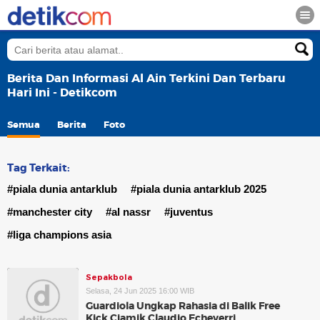
Berita Dan Informasi Al Ain Terkini Dan Terbaru
Hari Ini - Detikcom
Semua
Berita
Foto
Tag Terkait:
#piala dunia antarklub
#piala dunia antarklub 2025
#manchester city
#al nassr
#juventus
#liga champions asia
Sepakbola
Selasa, 24 Jun 2025 16:00 WIB
Guardiola Ungkap Rahasia di Balik Free
Kick Ciamik Claudio Echeverri