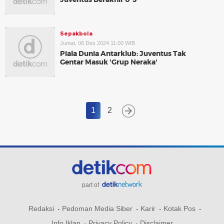
Sepakbola
Jumat, 06 Des 2024 11:00 WIB
Piala Dunia Antarklub: Juventus Tak
Gentar Masuk 'Grup Neraka'
1
2
part of
Redaksi
Pedoman Media Siber
Karir
Kotak Pos
Info Iklan
Privacy Policy
Disclaimer