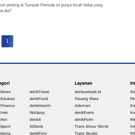
okoh penting di Sumpah Pemuda ini punya kisah hidup yang
apa dia?
1
egori
Layanan
In
kNews
detikTravel
berbuatbaik.id
Re
kEdukasi
detikFood
Pasang Mata
Pe
kFinance
detikHealth
Adsmart
Ka
kInet
Wolipop
detikEvent
Ko
kHot
detikX
detikPoint
Me
kSport
20Detik
Trans Snow World
In
kbola
detikFoto
Trans Studio
Pr