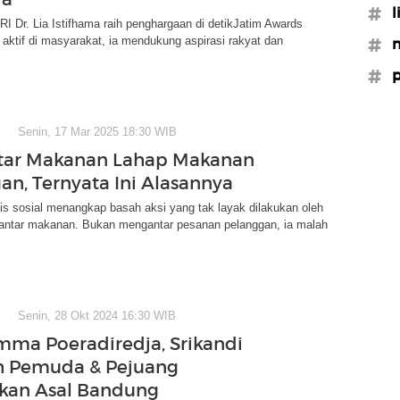
#l
I Dr. Lia Istifhama raih penghargaan di detikJatim Awards
 aktif di masyarakat, ia mendukung aspirasi rakyat dan
#n
#p
Senin, 17 Mar 2025 18:30 WIB
tar Makanan Lahap Makanan
an, Ternyata Ini Alasannya
is sosial menangkap basah aksi yang tak layak dilakukan oleh
antar makanan. Bukan mengantar pesanan pelanggan, ia malah
Senin, 28 Okt 2024 16:30 WIB
mma Poeradiredja, Srikandi
 Pemuda & Pejuang
kan Asal Bandung