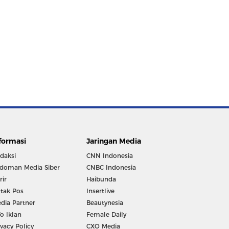
formasi
Jaringan Media
daksi
CNN Indonesia
doman Media Siber
CNBC Indonesia
rir
Haibunda
tak Pos
Insertlive
dia Partner
Beautynesia
fo Iklan
Female Daily
ivacy Policy
CXO Media