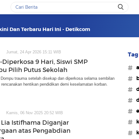
kini Dan Terbaru Hari Ini - Detikcom
Jumat, 24 Apr 2026 15:11 WIB
Tag 
-Diperkosa 9 Hari, Siswi SMP
#a
u Pilih Putus Sekolah
#
 Dompu trauma setelah disekap dan diperkosa selama sembilan
a rencanakan hentikan pendidikan demi keselamatan korban.
#d
#d
#e
Kamis, 06 Nov 2025 20:52 WIB
#k
 Lia Istifhama Diganjar
gaan atas Pengabdian
#k
ya