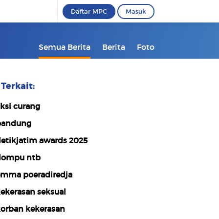
Daftar MPC
Masuk
Semua Berita
Berita
Foto
Terkait:
ksi curang
bandung
etikjatim awards 2025
ompu ntb
mma poeradiredja
ekerasan seksual
orban kekerasan