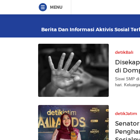
MENU
Berita Dan Informasi Aktivis Sosial Ter
detikBali
Disekap
di Domp
Siswi SMP di
hari. Keluarg
detikJatim
Senator
Penghar
Sosialn