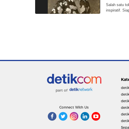
Salah satu t
inspiratif. Si
Kat
deti
part of
deti
deti
Connect With Us
deti
deti
deti
Sepa