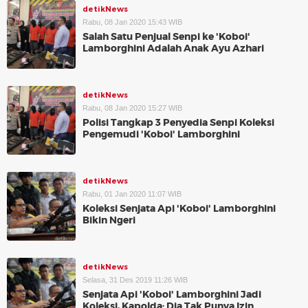
detikNews
Rabu, 08 Jan 2020 15:43 WIB
Salah Satu Penjual Senpi ke 'Koboi'
Lamborghini Adalah Anak Ayu Azhari
detikNews
Rabu, 08 Jan 2020 15:27 WIB
Polisi Tangkap 3 Penyedia Senpi Koleksi
Pengemudi 'Koboi' Lamborghini
detikNews
Rabu, 01 Jan 2020 11:07 WIB
Koleksi Senjata Api 'Koboi' Lamborghini
Bikin Ngeri
detikNews
Selasa, 31 Des 2019 11:26 WIB
Senjata Api 'Koboi' Lamborghini Jadi
Koleksi, Kapolda: Dia Tak Punya Izin