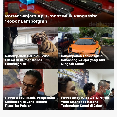
Potret Senjata Api-Granat Milik Pengusaha
'Koboi' Lamborghini
Penampakan Harimau-Rusa
Penampakan Lamborghini
Offset di Rumah Koboi
Penodong Pelajar yang Kini
Lamborghini
Ringsek Parah
Potret Abdul Malik, Pengemudi
Potret Andy Wibowo, Direktur
Lamborghini yang Todong
yang Ditangkap karena
Pistol ke Pelajar
Todongkan Senpi di Jalan