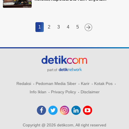
1
2
3
4
5
part of
Redaksi
Pedoman Media Siber
Karir
Kotak Pos
Info Iklan
Privacy Policy
Disclaimer
Copyright @ 2026 detikcom, All right reserved