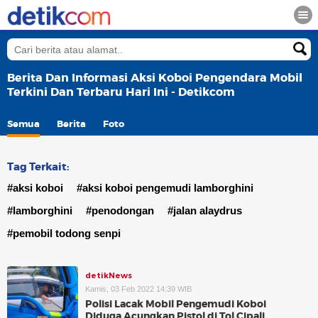
Berita Dan Informasi Aksi Koboi Pengendara Mobil
Terkini Dan Terbaru Hari Ini - Detikcom
Semua
Berita
Foto
Tag Terkait:
#aksi koboi
#aksi koboi pengemudi lamborghini
#lamborghini
#penodongan
#jalan alaydrus
#pemobil todong senpi
detikNews
Kamis, 03 Feb 2022 14:39 WIB
Polisi Lacak Mobil Pengemudi Koboi
Diduga Acungkan Pistol di Tol Cipali