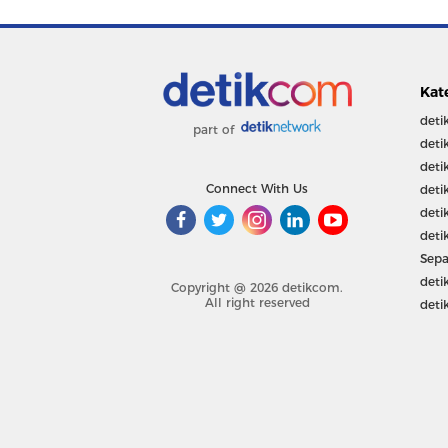
Kat
deti
part of
deti
deti
Connect With Us
deti
deti
deti
Sepa
deti
Copyright @ 2026 detikcom.
All right reserved
deti