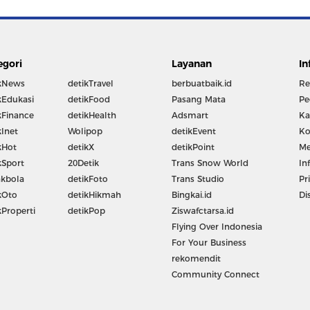
egori
Layanan
In
kNews
detikTravel
berbuatbaik.id
Re
kEdukasi
detikFood
Pasang Mata
Pe
kFinance
detikHealth
Adsmart
Ka
kInet
Wolipop
detikEvent
Ko
kHot
detikX
detikPoint
Me
kSport
20Detik
Trans Snow World
In
kbola
detikFoto
Trans Studio
Pr
kOto
detikHikmah
Bingkai.id
Di
kProperti
detikPop
Ziswafctarsa.id
Flying Over Indonesia
For Your Business
rekomendit
Community Connect