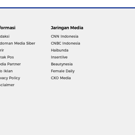
formasi
Jaringan Media
daksi
CNN Indonesia
doman Media Siber
CNBC Indonesia
rir
Haibunda
tak Pos
Insertlive
dia Partner
Beautynesia
fo Iklan
Female Daily
ivacy Policy
CXO Media
sclaimer