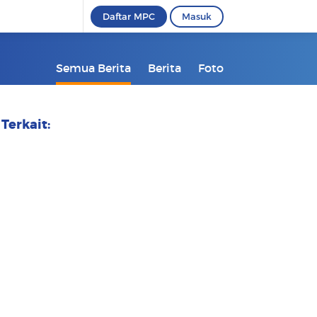
Daftar MPC
Masuk
Semua Berita
Berita
Foto
Terkait: