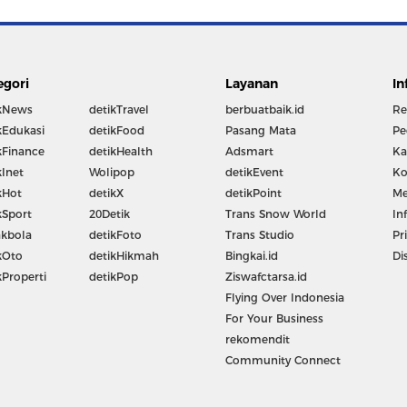
egori
Layanan
In
kNews
detikTravel
berbuatbaik.id
Re
kEdukasi
detikFood
Pasang Mata
Pe
kFinance
detikHealth
Adsmart
Ka
kInet
Wolipop
detikEvent
Ko
kHot
detikX
detikPoint
Me
kSport
20Detik
Trans Snow World
In
kbola
detikFoto
Trans Studio
Pr
kOto
detikHikmah
Bingkai.id
Di
kProperti
detikPop
Ziswafctarsa.id
Flying Over Indonesia
For Your Business
rekomendit
Community Connect