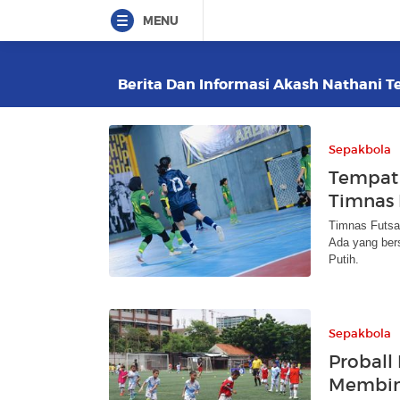
MENU
Berita Dan Informasi Akash Nathani Te
Sepakbola
Tempat 
Timnas 
Timnas Futsal
Ada yang ber
Putih.
Sepakbola
Proball
Membina