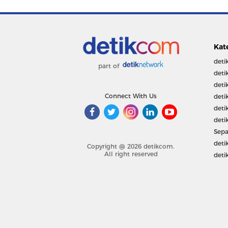
Kat
deti
part of
deti
deti
Connect With Us
deti
deti
deti
Sepa
deti
Copyright @ 2026 detikcom.
All right reserved
deti