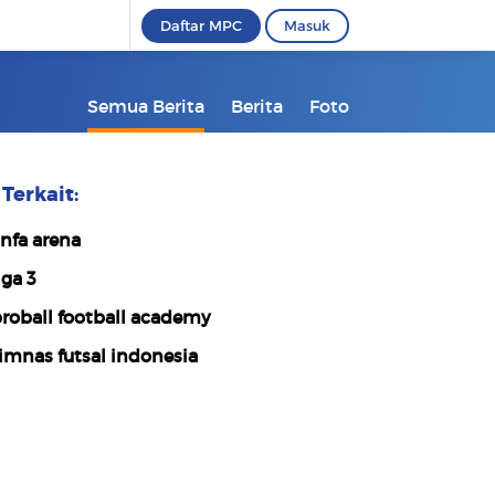
Daftar MPC
Masuk
Semua Berita
Berita
Foto
Terkait:
nfa arena
iga 3
roball football academy
imnas futsal indonesia