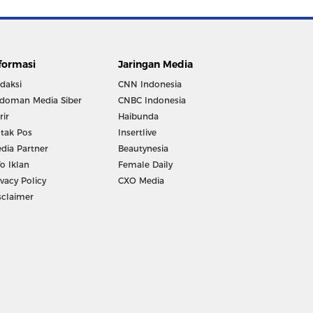
formasi
Jaringan Media
daksi
CNN Indonesia
doman Media Siber
CNBC Indonesia
rir
Haibunda
tak Pos
Insertlive
dia Partner
Beautynesia
fo Iklan
Female Daily
ivacy Policy
CXO Media
sclaimer