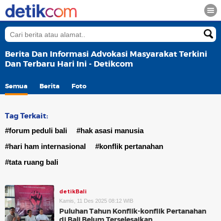
Berita Dan Informasi Advokasi Masyarakat Terkini
Dan Terbaru Hari Ini - Detikcom
Semua
Berita
Foto
Tag Terkait:
#forum peduli bali
#hak asasi manusia
#hari ham internasional
#konflik pertanahan
#tata ruang bali
detikBali
Kamis, 11 Des 2025 08:12 WIB
Puluhan Tahun Konflik-konflik Pertanahan
di Bali Belum Terselesaikan