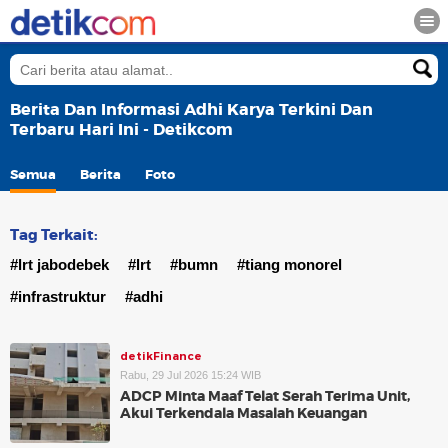
Berita Dan Informasi Adhi Karya Terkini Dan
Terbaru Hari Ini - Detikcom
Semua
Berita
Foto
Tag Terkait:
#lrt jabodebek
#lrt
#bumn
#tiang monorel
#infrastruktur
#adhi
detikFinance
Rabu, 29 Jul 2026 15:24 WIB
ADCP Minta Maaf Telat Serah Terima Unit,
Akui Terkendala Masalah Keuangan