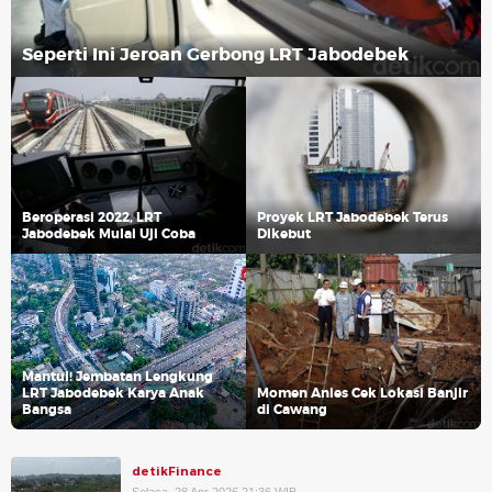
Seperti Ini Jeroan Gerbong LRT Jabodebek
Beroperasi 2022, LRT
Proyek LRT Jabodebek Terus
Jabodebek Mulai Uji Coba
Dikebut
Mantul! Jembatan Lengkung
LRT Jabodebek Karya Anak
Momen Anies Cek Lokasi Banjir
Bangsa
di Cawang
detikFinance