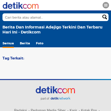
Berita Dan Informasi Adejigo Terkini Dan Terbaru
Hari Ini - Detikcom
Semua
Berita
Foto
Tag Terkait:
part of
Redaksi
Pedoman Media Siber
Karir
Kotak Pos