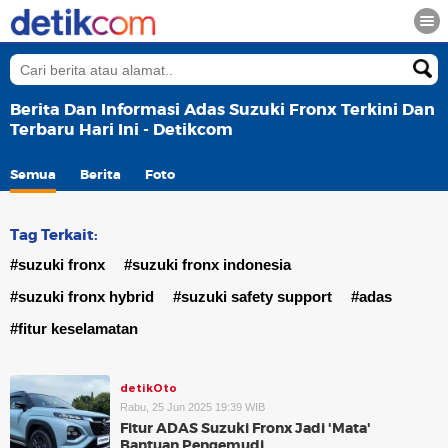
Berita Dan Informasi Adas Suzuki Fronx Terkini Dan
Terbaru Hari Ini - Detikcom
Semua
Berita
Foto
Tag Terkait:
#suzuki fronx
#suzuki fronx indonesia
#suzuki fronx hybrid
#suzuki safety support
#adas
#fitur keselamatan
detikOto
Rabu, 25 Jun 2025 19:39 WIB
Fitur ADAS Suzuki Fronx Jadi 'Mata'
Bantuan Pengemudi