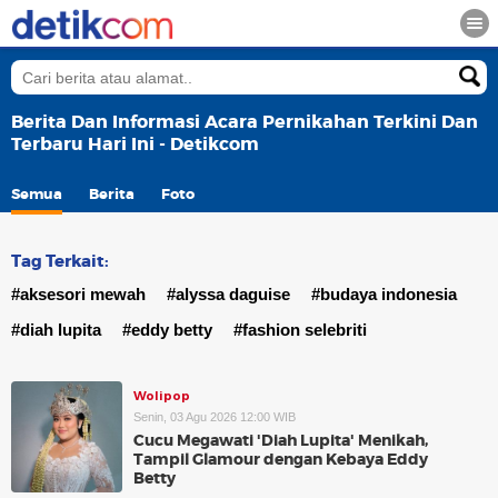
Berita Dan Informasi Acara Pernikahan Terkini Dan
Terbaru Hari Ini - Detikcom
Semua
Berita
Foto
Tag Terkait:
#aksesori mewah
#alyssa daguise
#budaya indonesia
#diah lupita
#eddy betty
#fashion selebriti
Wolipop
Senin, 03 Agu 2026 12:00 WIB
Cucu Megawati 'Diah Lupita' Menikah,
Tampil Glamour dengan Kebaya Eddy
Betty