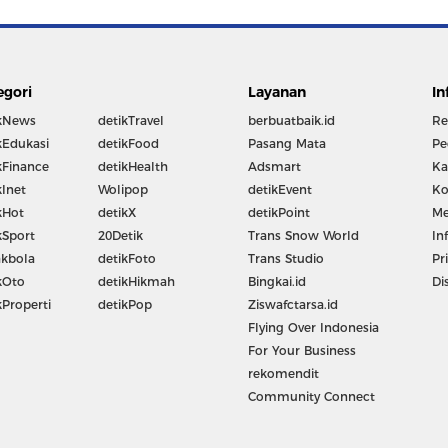
egori
Layanan
In
kNews
detikTravel
berbuatbaik.id
Re
kEdukasi
detikFood
Pasang Mata
Pe
kFinance
detikHealth
Adsmart
Ka
kInet
Wolipop
detikEvent
Ko
kHot
detikX
detikPoint
Me
kSport
20Detik
Trans Snow World
In
kbola
detikFoto
Trans Studio
Pr
kOto
detikHikmah
Bingkai.id
Di
kProperti
detikPop
Ziswafctarsa.id
Flying Over Indonesia
For Your Business
rekomendit
Community Connect