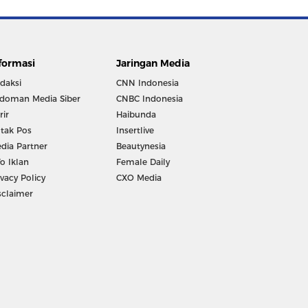
formasi
Jaringan Media
daksi
CNN Indonesia
doman Media Siber
CNBC Indonesia
rir
Haibunda
tak Pos
Insertlive
dia Partner
Beautynesia
fo Iklan
Female Daily
ivacy Policy
CXO Media
sclaimer