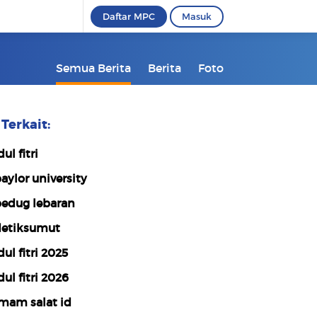
Daftar MPC
Masuk
Semua Berita
Berita
Foto
Terkait:
ul fitri
aylor university
edug lebaran
etiksumut
dul fitri 2025
dul fitri 2026
mam salat id