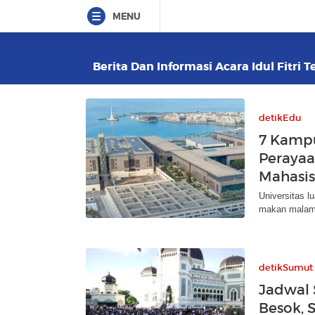
MENU
Berita Dan Informasi Acara Idul Fitri T
detikEdu
7 Kampu
Perayaa
Mahasi
Universitas l
makan malam 
detikSumut
Jadwal 
Besok, 