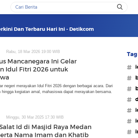
erkini Dan Terbaru Hari Ini - Detikcom
Rabu, 18 Mar 2026 19:00 WIB
Tag 
s Mancanegara Ini Gelar
#id
n Idul Fitri 2026 untuk
swa
#b
uar negeri merayakan Idul Fitri 2026 dengan berbagai acara. Dari
#b
hingga kegiatan amal, mahasiswa dapat merayakan bersama.
#d
#i
Minggu, 30 Mar 2025 17:30 WIB
#i
Salat Id di Masjid Raya Medan
#i
Serta Nama Imam dan Khatib