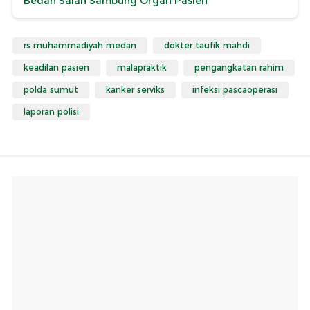
Bedah Salah Sambung Organ Pasien
rs muhammadiyah medan
dokter taufik mahdi
keadilan pasien
malapraktik
pengangkatan rahim
polda sumut
kanker serviks
infeksi pascaoperasi
laporan polisi