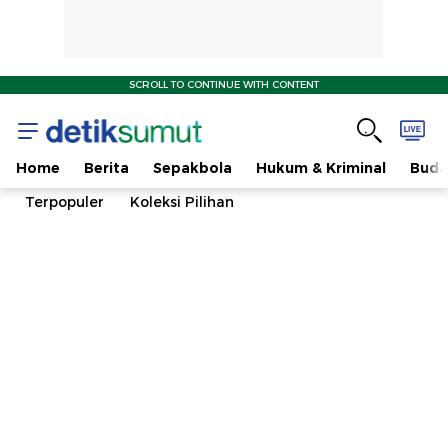
SCROLL TO CONTINUE WITH CONTENT
Home
Berita
Sepakbola
Hukum & Kriminal
Buda
Terpopuler
Koleksi Pilihan