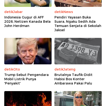
detikJabar
detikNews
Indonesia Gugur di AFF
Pendiri Yayasan Buka
2026, Netizen Kanada Bela
Suara, Ngaku Sedih Ada
John Herdman
Temuan Senjata di Sekolah
Jaksel
detikOto
detikJateng
Trump Sebut Pengendara
Brutalnya Taufik-Didit
Mobil Listrik Punya
Habisi Bos Konter
'Penyakit'
Ambarawa Pakai Palu