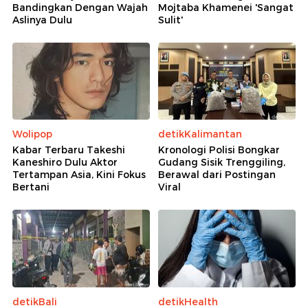
Bandingkan Dengan Wajah
Mojtaba Khamenei 'Sangat
Aslinya Dulu
Sulit'
Wolipop
detikKalimantan
Kabar Terbaru Takeshi
Kronologi Polisi Bongkar
Kaneshiro Dulu Aktor
Gudang Sisik Trenggiling,
Tertampan Asia, Kini Fokus
Berawal dari Postingan
Bertani
Viral
detikBali
detikHealth